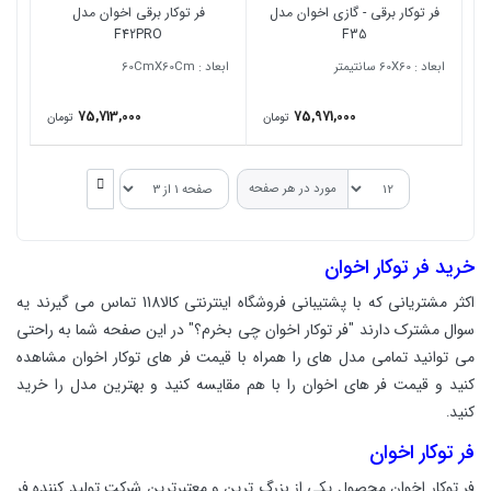
فر توکار برقی - گازی اخوان مدل
فر توکار برقی اخوان مدل
F42PRO
F35
ابعاد : 60X60 سانتیمتر
ابعاد : 60CmX60Cm
75,713,000
75,971,000
تومان
تومان
مورد در هر صفحه
خرید فر توکار اخوان
اکثر مشتریانی که با پشتیبانی فروشگاه اینترنتی کالا118 تماس می گیرند یه
سوال مشترک دارند "فر توکار اخوان چی بخرم؟" در این صفحه شما به راحتی
می توانید تمامی مدل های را همراه با قیمت فر های توکار اخوان مشاهده
کنید و قیمت فر های اخوان را با هم مقایسه کنید و بهترین مدل را خرید
کنید
.
فر توکار اخوان
فر توکار اخوان محصول یکی از بزرگ ترین و معتبرترین شرکت تولید کننده فر