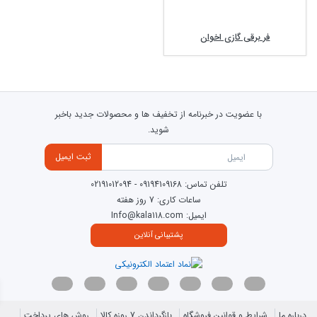
فروش اینترنتی فر توکار اخوان
فر برقی گازی اخوان
فروشگاه کالا118 به عنوان نمایندگی فروش اینترنتی فر توکار اخوان می باشد و شما می
توانید در این سایت انواع مدل های فر اخوان را مشاهده کنید و فقط با چند کلیک
خرید کنید و در محل هزینه را پرداخت کنید.
انواع فر توکار اخوان
با عضویت در خبرنامه از تخفیف ها و محصولات جدید باخبر
فر توکار اخوان در سه نوع مختلف تولید می شود که در ادامه به آنها اشاره می
شوید.
کنیم :
ثبت ایمیل
فر توکار گازی
فر توکار گازی برق
ی
تلفن تماس:
09194109168
-
02191012094
ساعات کاری: 7 روز هفته
فر برقی اخوان
ایمیل: Info@kala118.com
پشتیبانی آنلاین
درباره ما
شرایط و قوانین فروشگاه
بازگرداندن 7 روزه کالا
روش های پرداخت