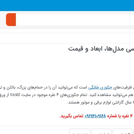
ن ظرفیت‌های
جکوزی خانگی
ه
09194109168
تماس بگیرید.