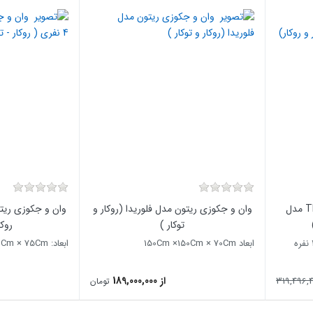
وان و جکوزی ترموزا TERMOZA مدل
وان و جکوزی ریتون مدل فلوریدا (روکار و
توکار )
روکا
ابعاد 150Cm ×150Cm × 70Cm
ابعاد: 210Cm ×180Cm × 75Cm
از 189,000,000
319,496,
تومان