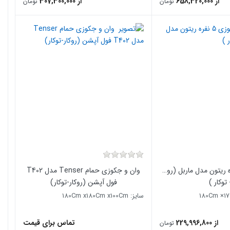
از 658,320,000
از 307,300,000
تومان
تومان
وزی 5 نفره ریتون مدل ماربل (روکار
وان و جکوزی حمام Tenser مدل T402
 توکار )
فول آپشن (روکار-توکار)
سایز: 180Cm x180Cm x100Cm
از 229,996,800
تماس برای قیمت
تومان