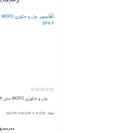
از 378,994,000
وان و جکوزی WOPO مدل SPA 4
ابعاد: ۱5۰Cm ×150Cm × 80Cm
,000,000