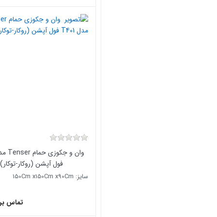
فول آپشن (روکار-توکار)
سایز: 150Cm x150Cm x90Cm
تماس بر