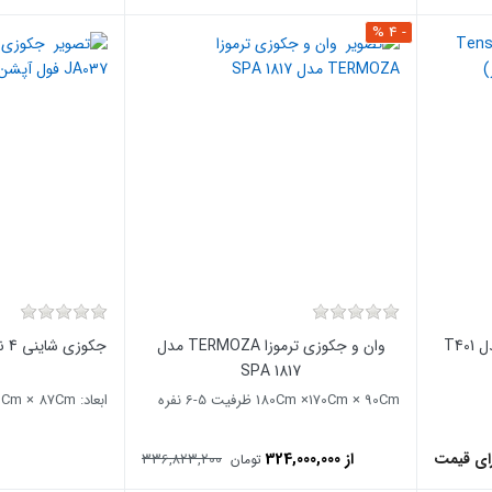
- 4 %
وان و جکوزی حمام Tenser مدل T401
وان و جکوزی ترموزا TERMOZA مدل
1817 SPA
180Cm ×170Cm × 90Cm ظرفیت 5-6 نفره
ابعاد: 202Cm ×160Cm × 87Cm
ای قیمت
از 324,000,000
336,823,200
تومان