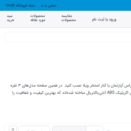
تماس با ما
مجله فروشگاه کالا118
مقایسه
محصولات
سبد
ورود یا ثبت نام
محصولات
مورد علاقه
خرید
است که می‌توانید آن را در حمام‌های بزرگ، بالکن و تراس آپارتمان یا کنار استخر ویلا نصب کنید. در همین صفحه مدل‌های 3 نفره
(که ابعاد و کاربرد مشابهی دارند) را هم می‌توانید مشاهده کنید. تمام جکوزی‌های 4 نفره موجود در سایت کالا118 از ورق اکریلیک ABS آنتی‌باکتریال ساخته شده‌اند که بهترین کیفیت و شفافیت را