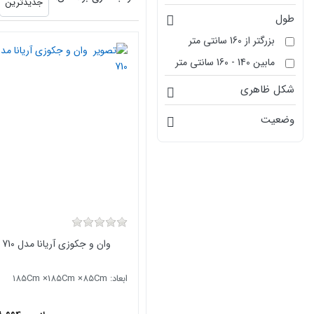
جدیدترین
طول
بزرگتر از 160 سانتی متر
مابین 140 - 160 سانتی متر
شکل ظاهری
وضعیت
وان و جکوزی آریانا مدل SPA 710
ابعاد: ۱85Cm ×185Cm ×85Cm