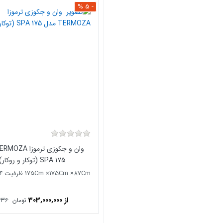
- 5 %
SPA 175 (توکار و روکار)
175Cm ×175Cm ×87Cm ظرفیت 4 نفره
از 303,000,000
436
تومان