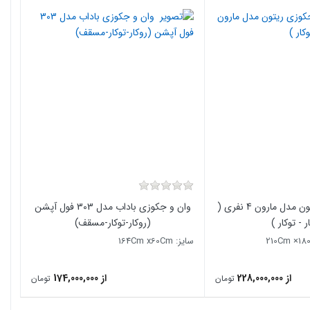
وان و جکوزی ریتون مدل مارون 4 نفری (
وان و جکوزی باداب مدل 303 فول آپشن
ر - توکار )
(روکار-توکار-مسقف)
سایز: 164Cm x60Cm
از 228,000,000
از 174,000,000
تومان
تومان