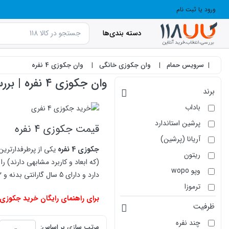
ورود یا ثبت نام
دسته بندی‌ها
سرویس حمام
وان جکوزی خانگی
وان جکوزی 4 نفره
وان جکوزی ۴ نفره | بررسی مدل‌ها، ابعاد و قیمت
برند
باداب
پرشین استاندارد
قیمت جکوزی 4 نفره
آریانا (پرشین)
جکوزی 4 نفره
یکی از پرطرفدارتری
ریتون
وپو wopo
دارد و دارای 5 سال گارانتی بدنه و 2 سال گارانتی لوازم برقی و موتور هستند.
ترموزا
برای راهنمای رایگان خرید جکوزی 4 نفره با شمار
ظرفیت
products.productlist
چند نفره
مرتب سازی بر اساس: