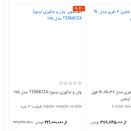
- 4 %
جکوزی شاینی 4 نفری مدل N-JA037 فول
وان و جکوزی ترموزا TERMOZA مدل 175
آپشن
175Cm ×175Cm ×68Cm ظرفیت 4 نفره
از 378,845,000
از 221,000,000
229,370,400
تومان
تومان