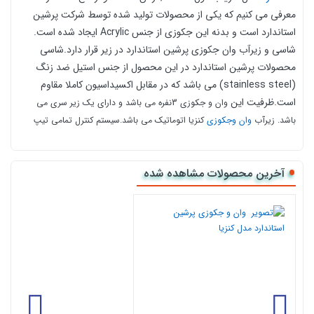
معرفی می کنیم که یکی از محصولات تولید شده توسط شرکت پرشین
استاندارد است و بدنه این جکوزی از جنس Acrylic ایجاد شده است.
شاسی و زیرآب وان جکوزی پرشین استاندارد در زیر قرار دارد.شاسی
محصولات پرشین استاندارد در این محصول از جنس استيل ضد زنگ
(stainless steel) می باشد که در مقابل اکسيداسيون کاملا مقاوم
است.ظرفیت این
وان و جکوزی 3نفره می باشد و دارای یک زیر سری می
باشد.
زیرآب
وان وجکوزی
کنزیا اتوماتیک می باشد.
سیستم كنترل تمامی تیپ
های جكوزی، دیجیتال است. این وان جکوزی دارای 5 سال گارانتی می باشد.
شما می توانید این محصول را با قیمت مناسب از کالا 118 آنلاین سفارش
آخرین محصولات مشاهده شده
دهید و درب منزل تحویل بگیرید.
امل وان و شاسی، پمپ جکوزی و جت ماساژور آب، سیستم
تیپ 1 ش
کنترل دیجیتال و سنسور سنجش سطح آب است.
تیپ 2 شامل چراغ کروموتراپی برای ایجاد فضای آرامش بخش می باشد.
تیپ 3 شامل پمپ بلوئروماساژور هوا است.
تیپ 4 شامل نمایشگر ساعت، دما و یک گرمکن آب است که از ابتدا تا