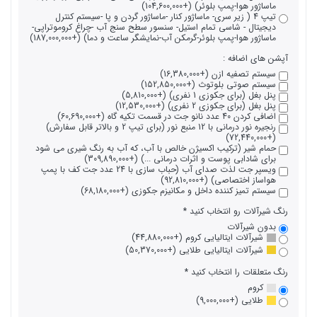
ماساژور هوا-پمپ بلوئر) (+104,600,000)
تیپ 4 ( زیر سری- ماساژور کنار -ماساژور گردن و پا -سیستم کنترل
دیجیتال - شاسی تمام استیل- سنسور سطح سنج آب -چراغ کروموتراپی-
ماساژور هوا-پمپ بلوئر-گرمکن آب-نمایشگر ساعت و دما) (+187,000,000)
آپشن های اضافه :
سیستم تصفیه ازن (+16,380,000)
سیستم صوتی بلوتوث (+152,850,000)
پنل بغل (برای جکوزی 1 نفری) (+5,810,000)
پنل بغل (برای جکوزی 2 نفری) (+12,530,000)
اضافی کردن 40 عدد نانو جت در قسمت تکیه گاه (+60,690,000)
رنجیره نور درمانی با 12 منبع نور (برای تیپ 2 و بالاتر قابل سفارش)
(+72,440,000)
حمام شیر (ترکیب اکسیژن خالص با آب، که آب به رنگ شیری می شود
برای شادابی پوست و اثرات درمانی ...) (+309,890,000)
ویسپر جت لذت صدای آب (حباب سازی با 24 عدد جت کف با پمپ
هواساز اختصاصی) (+92,810,000)
سیستم تمیز کننده داخل و مکانیزم جکوزی (+68,180,000)
رنگ شیرآلات رو انتخاب کنید
بدون شیرآلات
شیرآلات ایتالیایی کروم (+44,880,000)
شیرآلات ایتالیایی طلایی (+50,370,000)
رنگ متعلقات را انتخاب کنید
کروم
طلایی (+9,000,000)