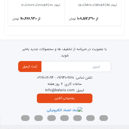
ابعاد 150CM×70CM×54CM
ابعاد 160Cm×70Cm×54Cm
از 108,512,390
از 110,466,930
تومان
تومان
با عضویت در خبرنامه از تخفیف ها و محصولات جدید باخبر
شوید.
ثبت ایمیل
تلفن تماس:
09194109168
-
02191012094
ساعات کاری: 7 روز هفته
ایمیل: Info@kala118.com
پشتیبانی آنلاین