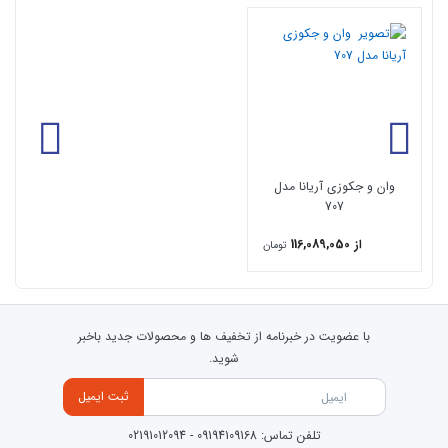
نمایید
پانل جلو
آپشن سيستم ازن
آپشن زنجيره نور كروموتراپي
آپشن واتر جت (كف)
آپشن بلوئر مجيك آريانا (كف)
شيرآلات آريانا طلايي
وان و جکوزی آریانا مدل
شيرآلات آريانا سفيد
707
شيرآلات آريانا كروم
از 116,089,050
شيرآلات آريانا رزگلد
تومان
جکوزی تیپ 1 : شامل شاسی ، زیرآب، ماساژور کناری و پنل جلو است.
جکوزی تیپ 2 : شامل شاسی ، زیرآب، ماساژور کناری ، بلوئر کف(هوا) و
با عضویت در خبرنامه از تخفیف ها و محصولات جدید باخبر
پنل جلو است.
شوید.
ویژگی های وان و جکوزی آریانا مدل707
ثبت ایمیل
دارای جنس بده ABS اکرولیک
تلفن تماس:
09194109168
-
02191012094