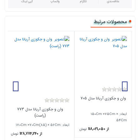
علاقه‌مندی
تلگرام
واتساپ
کپی لینک
محصولات مرتبط
وان و جکوزی آریانا مدل 705
وان و جکوزی آریانا مدل 773
ابعاد: ۱5۰Cm ×75Cm ×
(راست)
m
54Cm
ابعاد: ۱7۰Cm ×70Cm(85) × 56Cm
از 118,021,050
تومان
از 128,774,240
تومان