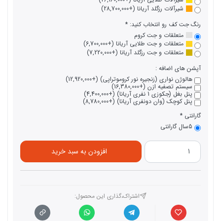
شیرآلات رزگلد آریانا (+28,700,000)
رنگ جت کف رو انتخاب کنید:
متعلقات و جت کروم
متعلقات و جت طلایی آریانا (+6,700,000)
متعلقات و جت رزگلد آریانا (+7,220,000)
آپشن های اضافه :
هالوژن نواری (زنجیره نور کروموتراپی) (+12,920,000)
سیستم تصفیه ازن (+16,380,000)
پنل بغل (جکوزی 1 نفری آریانا) (+4,400,000)
پنل کوچک (وان دونفری آریانا) (+8,780,000)
گارانتی
5سال گارانتی
افزودن به سبد خرید
اشتراک،گذاری این محصول‌: