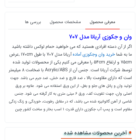
معرفی محصول
مشخصات محصول
بررسی ها
وان و جکوزی آریانا مدل 707
اگر از آن دسته افرادی هستید که می خواهید حمام لوکس داشته باشید
ما به شما
خرید وان وجکوزی آماده
آریانا مدل 707 با طول 170cm ,عرض
75cm و ارتفاع 54cm را معرفی می کنیم یکی از محصولات تولید شده
توسط شرکت آریانا است. جنس آن از Acrylic/ABS با ضخامت 8 ميليمتر
است كه دارای مقاومت بالا ،
ضد قارچ
و
ضد خش، ضد جرم می باشد. جهت
توليد وان و پانل های جلو و بغل، از اين ورق استفاده می شود. علاوه بر ورق
اصلی وان، جهت تقويت كف، ورق 6 میتی متری به كار گرفته می شود. جنس
شاسی از آهن گالوانيزه شده می باشد، كه در مقابل رطوبت، خوردگی و زنگ زدگی
مقاوم است و
پمپ آب جکوزی دارای قدرت 1 اسب بخار و ساخت کشور چین
است.
وان و جکوزی آریانا
ساخت كشور تركيه است و
گارانتی آن از تاریخ نصب به
مدت 5 سال می باشد.
آخرین محصولات مشاهده شده
برای جکوزی مدل 707 میتوانید آپشنهای زیر را اضافه