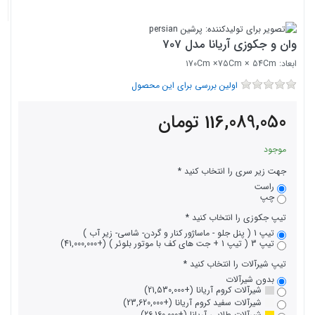
وان و جکوزی آریانا مدل 707
ابعاد: ۱7۰Cm ×75Cm × 54Cm
اولین بررسی برای این محصول
116,089,050
تومان
موجود
جهت زیر سری را انتخاب کنید
راست
چپ
تیپ جکوزی را انتخاب کنید
تیپ 1 ( پنل جلو - ماساژور کنار و گردن- شاسی- زیر آب )
تیپ 3 ( تیپ 1 + جت های کف با موتور بلوئر ) (+41,000,000)
تیپ شیرآلات را انتخاب کنید
بدون شیرآلات
شیرآلات کروم آریانا (+21,530,000)
شیرآلات سفید کروم آریانا (+23,620,000)
شیرآلات طلایی آریانا (+26,160,000)