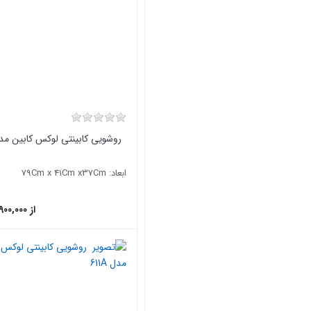
روشویی کابینتی لوکس کابین مدل 7A
ابعاد: 79Cm x 41Cm x37Cm
از 42,900,000