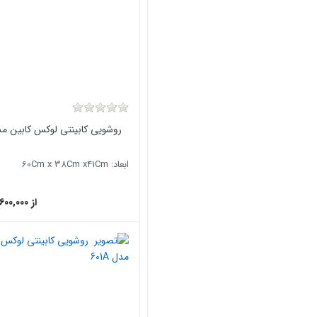
روشویی کابینتی لوکس کابین مدل A
ابعاد: 60Cm x 38Cm x41Cm
از 36,600,000