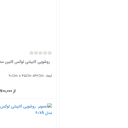
روشویی کابینتی لوکس کابین مدل 2A
ابعاد: 90Cm x 45Cm x46Cm
از 58,700,000