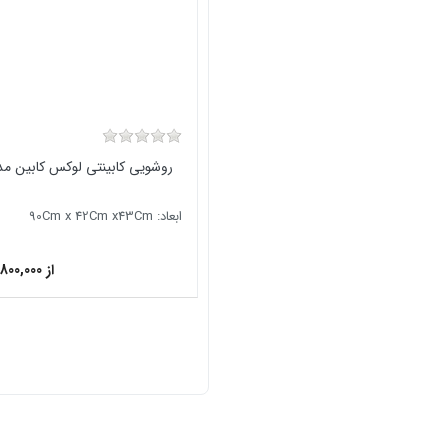
روشویی کابینتی لوکس کابین مدل A
ابعاد: 90Cm x 42Cm x43Cm
از 57,800,000