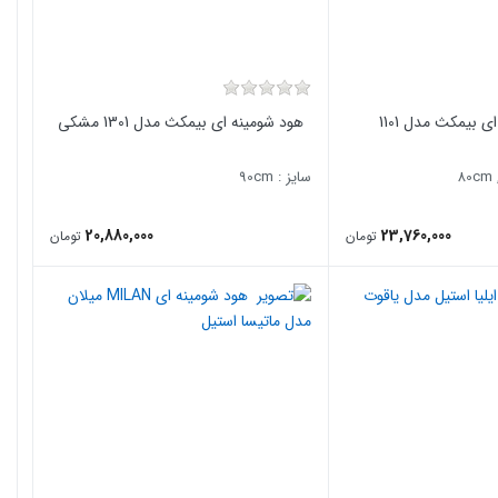
 بیمکث مدل 1101
هود شومینه ای بیمکث مدل 1301 مشکی
سایز : 90cm
20,880,000
23,760,000
تومان
تومان