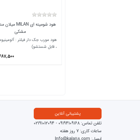
هود شومینه ای MILAN
مشکی
، قابل شستشو)
487,500
پشتیبانی آنلاین
تلفن تماس:
09194109168
-
02191012094
ساعات کاری: 7 روز هفته
ایمیل: Info@kala118.com