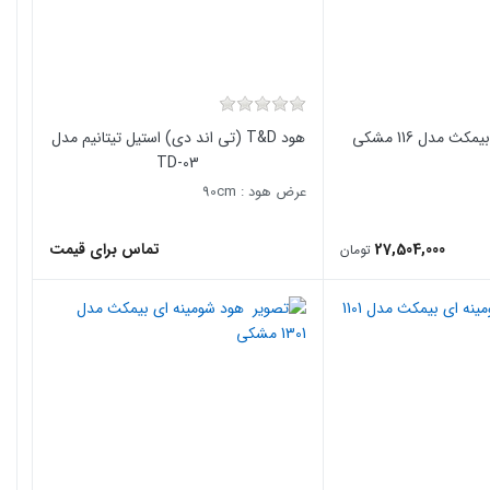
ث مدل 116 مشکی
هود T&D (تی اند دی) استیل تیتانیم مدل
TD-03
عرض هود : 90cm
27,504,000
تماس برای قیمت
تومان