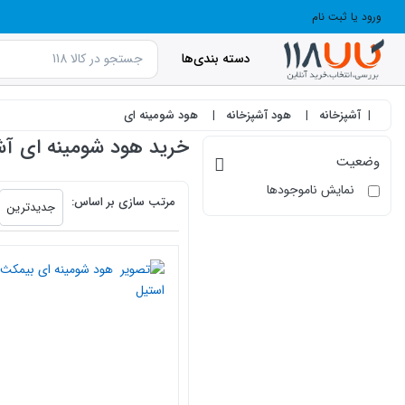
ورود یا ثبت نام
دسته بندی‌ها
آشپزخانه
هود آشپزخانه
هود شومینه ای
خرید هود شومینه ای آشپز
وضعیت
products.productlist
نمایش ناموجودها
مرتب سازی بر اساس:
جدیدترین