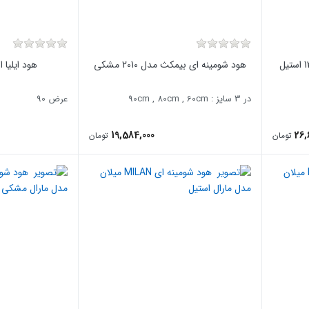
هود شومینه ای بیمکث مدل 2010 مشکی
هود ایلیا 
در 3 سایز : 90cm , 80cm , 60cm
عرض 90
19,584,000
26,
تومان
تومان