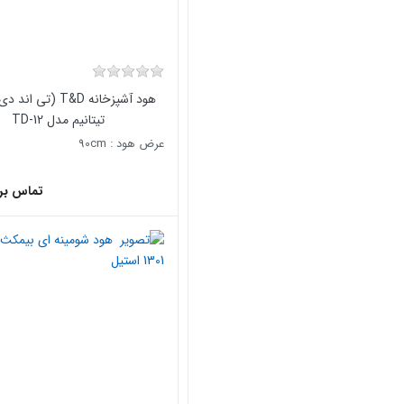
هود آشپزخانه T&D (تی 
تیتانیم مدل TD-12
عرض هود : 90cm
تماس بر