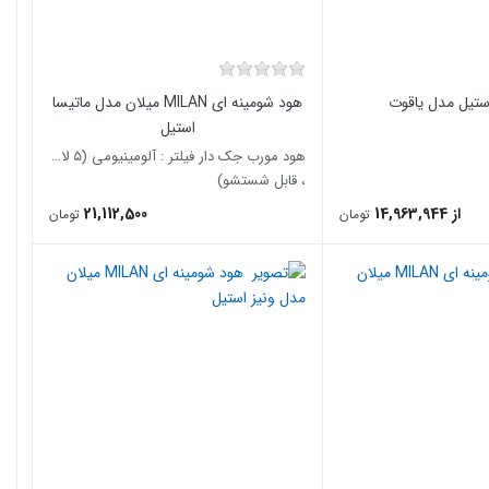
استیل مدل یاقوت
هود شومینه ای MILAN میلان مدل ماتیسا
استیل
هود مورب جک دار فیلتر : آلومینیومی (۵ لایه
، قابل شستشو)
از 14,963,944
21,112,500
تومان
تومان