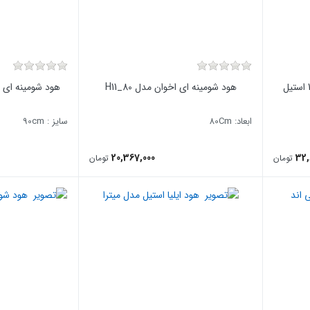
هود شومینه ای اخوان مدل H11_80
هود شومینه ای بیمک
ابعاد: 80Cm
سایز : 90cm
20,367,000
32,
تومان
تومان