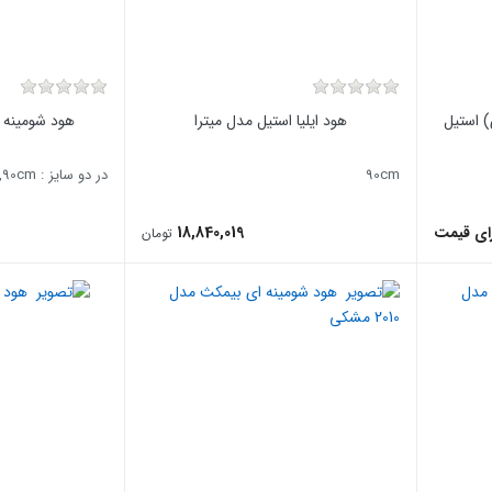
اند دی) استیل
هود ایلیا استیل مدل میترا
هود شومینه ای
90cm
در دو سایز : 80cm ,90cm
ای قیمت
18,840,019
تومان