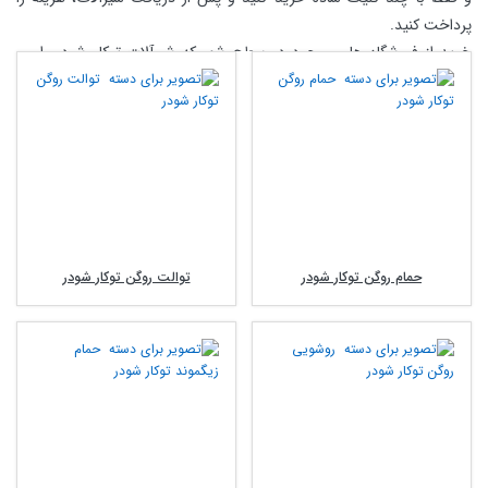
پرداخت کنید.
خرید از فروشگاه های موجود در سطح شهر که شیرآلات توکار شودر را
می
فروشند
علاوه بر صرف وقت و زمان زیاد مشکلات خودش را دارد و شاید چندین
فروشگاه را دور بزنید تا همه مدل ها را مشاهده کنید ولی با خرید اینترنتی شیرآلات
توکار شودر
می توانید تمامی مدل های شودر را یکجا با عکس و مشخصات مشاهده
کنید و علاوه بر اینکه از تمامی خدمات کارخانه اعم از گارانتی و خدمات پس از فروش
بهره مند می شود دیگر هیچ نیازی به بیرون رفتن و دیدن چندین فروشگاه ندارید.
قیمت شیر توکار شودر
قیمت شیر توکار شودر نسبت به کیفیت بالای قطعات خیلی مناسب می باشد در حال
حمام روگن توکار شودر
توالت روگن توکار شودر
حاضر برند های زیادی اقدام به تولید شیر توکار کرده اند و با کیفیت های متفاوت در
بازار موجود می باشد ولی قیمت شیرهای توکار شودر نسبت به مشابه خارجی بسیار
ارزان تر می باشد.
لیست قیمت شیرآلات توکار شودر
شیرآلات توکار شودر امروزه به نوعی انتخاب همه می باشد چون به قول شعار معروف
چون جزئیات مهم است.
شودر،
شما در سایت کالا118 می توانید بروز ترین لیست