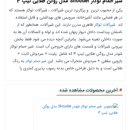
شیر حمام توکار Shouder مدل روگن طلایی
تیپ 3
یکی از محبوب ترین و پرکاربرد ترین شیرآلات ، شیرآلات توکار هستند که
در هر فضایی مانند آشپزخانه، سرویس‌ های بهداشتی و قابل استفاده‌
اند.
شیرآلات توکار
ظاهری مدرن دارند. این شیرآلات، همانطور که از
نامشان پیداست داخل دیوار پنهان شده‌ اند و لوله و اتصالات آن‌ ها به
صورت داخلی تعبیه می‌شود. بنابراین آنچه دیده می‌ شود فقط بخش
بیرونی شیرآلات و قسمت‌ های دارای خروجی آب است. شیر حمام توکار
شودر مدل روگن
طلایی تیپ 3 که شامل پلیت + سردوش ثابت +
بازویی سقفی + سردوش متحرک می باشد. این
به رنگ
شیر حمام توکار
طلایی است و به دلیل طراحی خاص بدنه رسوب پذیری کمتری را
داراست. لازم به ذکر است کارتریج بکار رفته در این
از نوع
شیر حمام
کارتریج سرامیکی، مقاوم در برابر دما و فشار بالا می باشد. جنس شیر
آخرین محصولات مشاهده شده
حمام توکار شودر از آلیاژ برنج 35 میلی متری می باشد. این آلیاژ در برابر
خوردگی، زنگ‌ زدگی و اکسید شدن مقاومت بالایی دارد. ساختار
شیرآلات
به صورت ارگونومیک بوده و به راحتی تمیز می شود. توجه داشته
شودر
باشید این شیر شامل متعلقات می‌ باشد و برای نصب نیاز است تا شیر
مرکزی آن جداگانه تهیه گردد. این شیر توکار را میتوانید با خیال راحت و
به صورت آنلاین از سایت کالا 118 خرید کرده و درب منزل تحویل بگیرید.