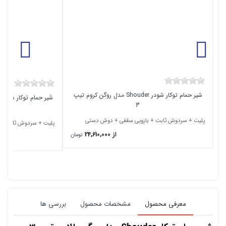
شیر حمام توکار شودر Shouder مدل روگن کروم تیپ
3
پلیت + سردوش ثابت + بازویی سقفی + دوش دستی
پلیت + سردوش ثابت + 
از 24,610,000
تومان
معرفی محصول
مشخصات محصول
بررسی ها