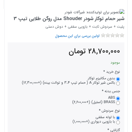
شیر حمام توکار شودر Shouder مدل روگن طلایی تیپ 3
پلیت + سردوش ثابت + بازویی سقفی + دوش دستی
اولین بررسی برای این محصول
28,700,000
تومان
موجود
نوع خرید
بدون مکانیزم توکار
باکس شیر توکار A ( حمام تيپ 3،4 و توالت بيده) (+12,300,000)
جنس بدنه
ABS
BRASS (استیل) (+6,600,000)
نوع سردوش
با لوله سقفی
با بازویی دیواری (+1,000,000)
گارانتی