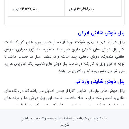
42,532,000
34,898,000
تومان
تومان
پنل دوش شاینی ایرانی
پانل دوش های تولیدی شرکت نوید آینده از جنس ورق های اکرلیک است
اکثر پنل دوش های شاینی دارای شیر چند منظوره، ماساژور دیواری، دوش
سقفی متحرک، دوش دستی چند حالته و
در بعضی مدل ها صندلی دارند. با
توجه به نوع ورق به کار رفته در ساخت
پنل دوش های شاینی، رنگ این پانل ها زرد
نمی شوند و جنس بدنه آنتی باکتریال می باشد.
پنل دوش شاینی وارداتی
پانل دوش های وارداتی شاینی اکثرا از جنس استیل می باشد که در رنگ های
طلایی، استیل مات براق، طلا مات می باشد. این پنل دوش ها از برند های
درجه 1 ساخت کشور چین و ترکیه می باشد که بهترین کیفیت را دارند.
خرید پنل دوش شاینی
با عضویت در خبرنامه از تخفیف ها و محصولات جدید باخبر
فروشگاه اینترنتی کالا118 به عنوان نمایندگی رسمی فروش پنل دوش های
شوید.