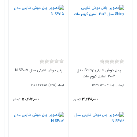
پانل دوش شاینی Shiny مدل
پنل دوش شاینی مدل N-SP015
3002 استیل کروم مات
ابعاد : 206 * 1390 mm
ابعاد (196X42X15 (cm
50,484,000
31,428,000
تومان
تومان