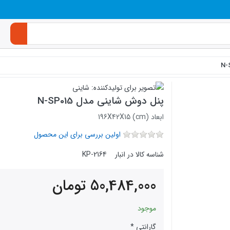
پنل دوش شاینی مدل N-SP015
ابعاد (196X42X15 (cm
اولین بررسی برای این محصول
شناسه کالا در انبار
KP-2164
50,484,000
تومان
موجود
گارانتی