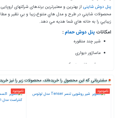
پنل دوش شاینی
از بهترین و معتبرترین برندهای شرکتهای اروپایی
محصولات شايني در طرح و مدل هاي متنوع،زيبا و بي نظير و مطابق 
زيبايي را به خانه هاي شما هديه مي دهد.
امکانات
پنل دوش حمام
:
شیر چند منظوره
ماساژور دیواری
دوش سقفی متحرک
دوش دستی چندحالته
مشتریانی که این محصول را خریده‌اند، محصولات زیر را نیز خریده‌
صندلی گارد طبقه
ناموجود
ناموجود
ابعاد (196X42X15 (cm