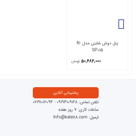
پنل دوش شاینی مدل N-
SP015
50,484,000
تومان
پشتیبانی آنلاین
تلفن تماس:
09194109168
-
02191012094
ساعات کاری: 7 روز هفته
ایمیل: Info@kala118.com