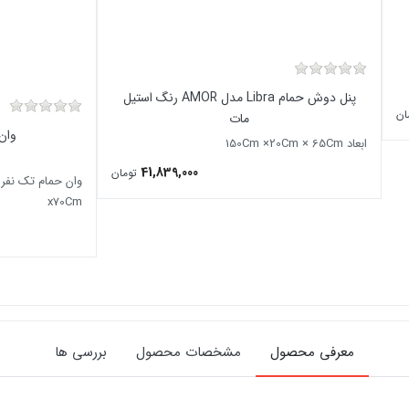
پنل دوش حمام Libra مدل AMOR رنگ استیل
ان
مات
وان 
ابعاد 150Cm ×20Cm × 65Cm
41,839,000
تومان
x70Cm
معرفی محصول
مشخصات محصول
بررسی ها