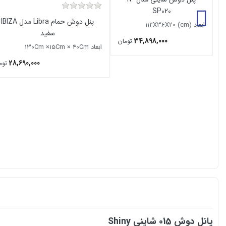
SP020
پنل دوش حمام Libra مدل IBIZA
ابعاد (112X36X20 (cm
سفید
34,898,000
تومان
ابعاد 130Cm ×15Cm × 40Cm
28,690,000
توم
پانل دوش 015 شاینی Shiny