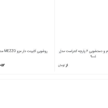
اکسسوری حمام و دستشویی 6 پارچه کنتراست مدل
روشویی کابینت دار مزو MEZZO مدل Florence
9001
از
052
تومان