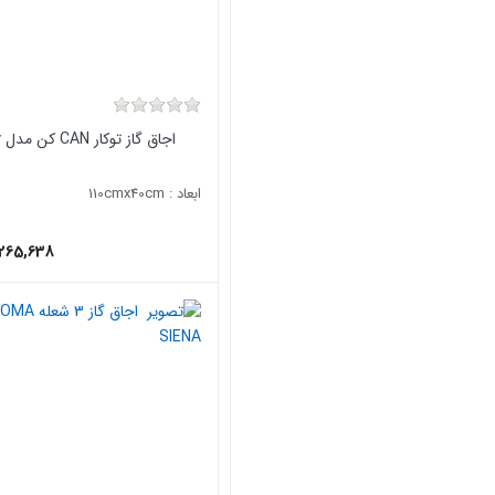
اجاق گاز توکار CAN کن مدل Ruby
ابعاد : 110cmx40cm
,265,638