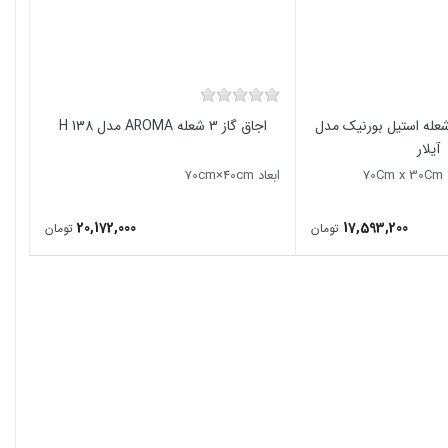
اق گاز توکار 3 شعله استیل بورنیک مدل
اجاق گاز 3 شعله AROMA مدل H 138
آیلار
7
ابعاد 70cm×40cm
20,172,000
17,593,200
تومان
تومان