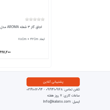
اجاق گاز 3 شعله AROMA مدل SIENA
ابعاد 78Cm × 42Cm
997,200
پشتیبانی آنلاین
تلفن تماس:
09194109168
-
02191012094
ساعات کاری: 7 روز هفته
ایمیل: Info@kala118.com