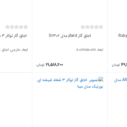
اجاق گاز jilard مدل S2302
اج
ابعاد 80cmx50cm
ابعاد خارجی اجاق : 0Cm x 30Cm
19,518,200
49
تومان
تومان