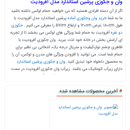
وان و جکوزی پرشین استاندارد مدل آفرودیت
اگر از آن دسته افرادی هستید که می خواهید حمام لوکس داشته باشید
ما به شما
خرید وان وجکوزی آماده
پرشین استاندارد مدل آفرودیت با
طول 180cm ,عرض 120cm و ارتفاع 57cm را معرفی می کنیم .
جکوزی
دو نفره
آفرودیت به حمام شما ویژگی های لوکس می بخشد تا از تجربه
ای آرامش بخش در خانه خود لذت ببرید. وان جکوزی آفرودیت با
ظاهری چشم نواز،کیفیت و متریال درجه یک، انتخابی بی نظیر برای
حمام شما است. می توانید با افزودن ویژگی های مدرن و لوکس، آن را
به محصول دلخواه خود تبدیل کنید.
وان و جکوزی پرشین استاندارد
دارای زیرآب اتوماتیک می باشند. زیرآب وان جکوزی آفرودیت در سمت
راست قرار دارد.ورق جكوزی، از شركت Senoplast واقع در كشور اتریش
تأمین می گردد.
این وان دو نفره همراه دو زیر سری و دو دستگیره ارسال می
آخرین محصولات مشاهده شده
شود.
شما میتوانید وان جکوزی پرشین استاندارد را با قیمت مناسب از کالا 118 سفارش
دهید و درب منزل تحویل بگیرید.
امل وان و شاسی، پمپ جکوزی و جت ماساژور آب، سیستم
تیپ 1 ش
کنترل دیجیتال و سنسور سنجش سطح آب است.