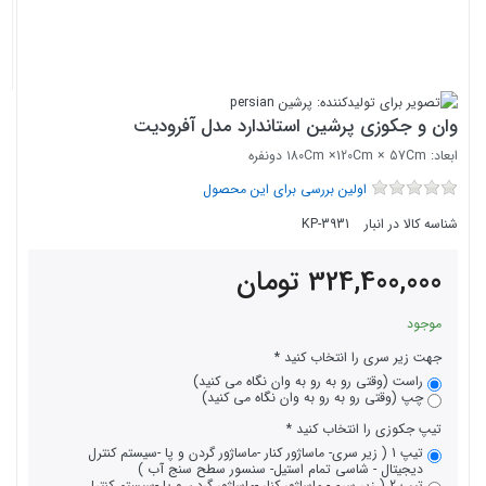
وان و جکوزی پرشین استاندارد مدل آفرودیت
ابعاد: ۱8۰Cm ×120Cm × 57Cm دونفره
اولین بررسی برای این محصول
شناسه کالا در انبار
KP-3931
324,400,000
تومان
موجود
جهت زیر سری را انتخاب کنید
راست (وقتی رو به رو به وان نگاه می کنید)
چپ (وقتی رو به رو به وان نگاه می کنید)
تیپ جکوزی را انتخاب کنید
تیپ 1 ( زیر سری- ماساژور کنار -ماساژور گردن و پا -سیستم کنترل
دیجیتال - شاسی تمام استیل- سنسور سطح سنج آب )
تیپ 2 ( زیر سری- ماساژور کنار -ماساژور گردن و پا -سیستم کنترل