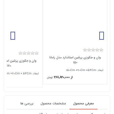
وان و جکوزی پرشین استاندارد مدل رامانا
وان و جکوزی پرشین استاندار
150
170
ابعاد: 150Cm ×70Cm ×54Cm
ابعاد: ۱7۰Cm ×70Cm × 54Cm
از 268,840,000
تومان
از 289,670,000
معرفی محصول
مشخصات محصول
بررسی ها