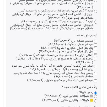
دیجیتال - شاسی تمام استیل- سنسور سطح سنج آب -چراغ کروموتراپی)
(+38,000,000)
تیپ 3 ( زیر سری- ماساژور کنار -ماساژور گردن و پا -سیستم کنترل
دیجیتال - شاسی تمام استیل- سنسور سطح سنج آب -چراغ کروموتراپی-
ماساژور هوا-پمپ بلوئر) (+104,600,000)
تیپ 4 ( زیر سری- ماساژور کنار -ماساژور گردن و پا -سیستم کنترل
دیجیتال - شاسی تمام استیل- سنسور سطح سنج آب -چراغ کروموتراپی-
ماساژور هوا-پمپ بلوئر-گرمکن آب-نمایشگر ساعت و دما) (+187,000,000)
آپشن های اضافه :
سیستم تصفیه ازن (+16,380,000)
سیستم صوتی بلوتوث (+152,850,000)
پنل بغل (برای جکوزی 1 نفری) (+5,810,000)
پنل بغل (برای جکوزی 2 نفری) (+12,530,000)
اضافی کردن 40 عدد نانو جت در قسمت تکیه گاه (+60,690,000)
رنجیره نور درمانی با 12 منبع نور (برای تیپ 2 و بالاتر قابل سفارش)
(+72,440,000)
حمام شیر (ترکیب اکسیژن خالص با آب، که آب به رنگ شیری می شود
برای شادابی پوست و اثرات درمانی ...) (+309,890,000)
ویسپر جت لذت صدای آب (حباب سازی با 24 عدد جت کف با پمپ
هواساز اختصاصی) (+92,810,000)
سیستم تمیز کننده داخل و مکانیزم جکوزی (+68,180,000)
رنگ شیرآلات رو انتخاب کنید
بدون شیرآلات
شیرآلات ایتالیایی کروم (+44,880,000)
شیرآلات ایتالیایی طلایی (+50,370,000)