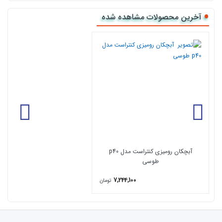
خروجی آب متمرکز از کف ،چرخش ۳۶۰درجه
ضمانت بی قید و شرط رنگ و آبکاری
آخرین محصولات مشاهده شده
خرید آنلاین
آبچکان رومیزی کنتراست مدل
p40
طوسی
از نمایندگی رسمی کالا118
کالا118 نمایندگی رسمی فروش اینترنتی انواع
اکسسوری آشپزخانه
مشاوره رایگان قبل
خرید جا ظرفی
و
پشتیبانی با
شماره
09194109168
خرید آنلاین و ثبت سفارش فقط با چند کلیک در کالا118
روش پرداخت : طبق قوانین سایت موقع سفارش 25% الباقی
موقع تحویل سفارش در تهران و یا پرداخت کل مبلغ به صورت
آنلاین موقع سفارش
آبچکان رومیزی کنتراست مدل p40
زمان ارسال : حدودا 1-3 روز کاری (در صورت نیاز به تحویل سریع
طوسی
تر با شماره
پشتیبانی
تماس بگیرید)
7,244,100
تومان
ارسال برای همه شهرستان ها با تضمین تحویل سالم بدون ایراد
فروش فقط اینترنتی از کالا118 با امکان پرداخت در محل تهران
امکان مراجعه حضوری در تهران برای تحویل بار از انبار در ساعات