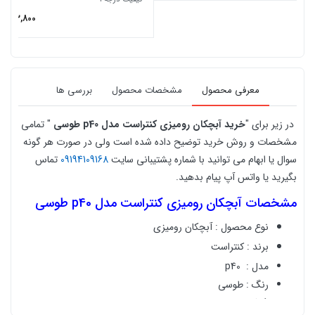
793,800
ت
معرفی محصول
مشخصات محصول
بررسی ها
در زیر برای "
خرید
آبچکان رومیزی کنتراست مدل p40 طوسی
" تمامی
مشخصات و روش خرید توضیح داده شده است ولی در صورت هر گونه
سوال یا ابهام می توانید با شماره پشتیبانی سایت
09194109168
تماس
بگیرید یا واتس آپ پیام بدهید.
مشخصات
آبچکان رومیزی کنتراست مدل p40 طوسی
نوع محصول : آبچکان رومیزی
برند : کنتراست
مدل :
p40
رنگ
:
طوسی
کیفیت درجه ۱