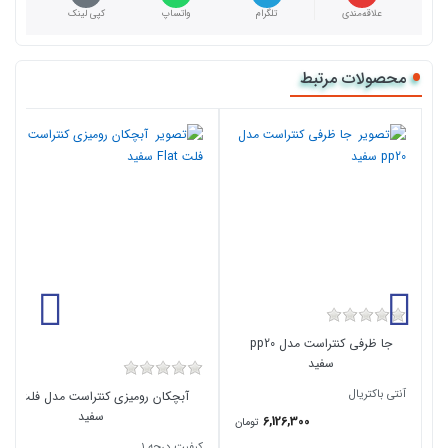
علاقه‌مندی
تلگرام
واتساپ
کپی لینک
محصولات مرتبط
جا ظرفی کنتراست مدل pp20
سفید
آنتی باکتریال
آبچکان رومیزی کنتراست مد
سفید
6,126,300
تومان
کیفیت درجه ۱