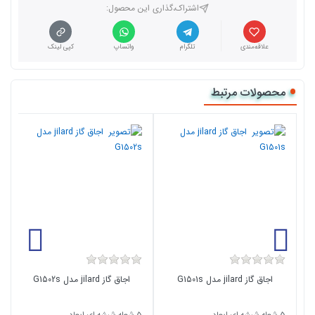
اشتراک،گذاری این محصول‌:
علاقه‌مندی
تلگرام
واتساپ
کپی لینک
محصولات مرتبط
اجاق گاز jilard مدل G1501s
اجاق گاز jilard مدل G1502s