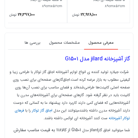
5 شعله شیشه ای ابعاد
5 شعله شیشه ای ابعاد
89cmx52cm
89cmx52cm
24,397,100
22,928,100
تومان
تومان
معرفی محصول
مشخصات محصول
بررسی ها
گاز آشپزخانه jilard مدل G1501
شرکت جیلارد تولید کننده ی انواع لوازم آشپزخانه اجاق گاز توکار با طراحی زیبا و
کیفیتی مطلوب به بازار عرضه کرده است.اجاق‌گازهای صفحه‌ای برای نصب روی
صفحه اصلی کابینت‌ها طراحی‌شده‌اند و فضای مناسب برای نصب آن‌ها روی
کابینت باید در نظر گرفته شود. گازهای صفحه‌ای برای آشپزخانه‌های مدرن یا
آشپزخانه‌هایی که فضای کمی دارند کاربرد دارد پیشنهاد ما به کسانی که دوست
دارند آشپزخانه مدرن داشته باشندمیتوانند این مدل
اجاق گاز توکار
را با
فرهای
توکار آشپزخانه
ست کنند آشپزخانه ای لوکس داشته باشند.
G1501 از کالا118 به قیمت مناسب سفارش
شما میتوانید اجاق گازjilard مدل
دهید و درب منزل تحویل بگیرید.