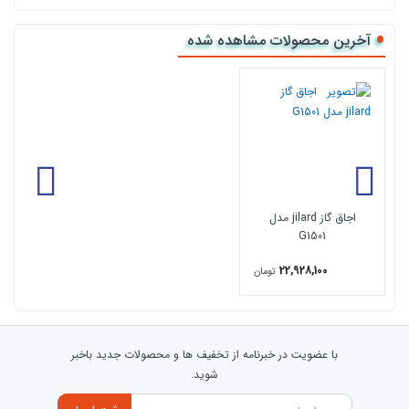
قطعات ایرانی
آخرین محصولات مشاهده شده
فندک اتوماتیک
جنس صفحه
شیشه
نوع شیشه
شیشه سکوریت نشکن مقاوم به حرارت
سیستم ایمنی
ترموکوپل
دارای 12 ماه گارانتی
اجاق گاز jilard مدل
G1501
22,928,100
تومان
با عضویت در خبرنامه از تخفیف ها و محصولات جدید باخبر
شوید.