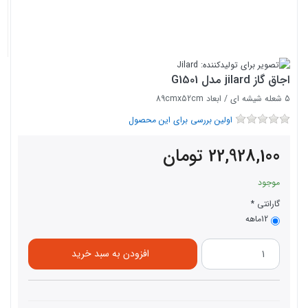
اجاق گاز jilard مدل G1501
5 شعله شیشه ای / ابعاد 89cmx52cm
اولین بررسی برای این محصول
22,928,100
تومان
موجود
گارانتی
12ماهه
افزودن به سبد خرید