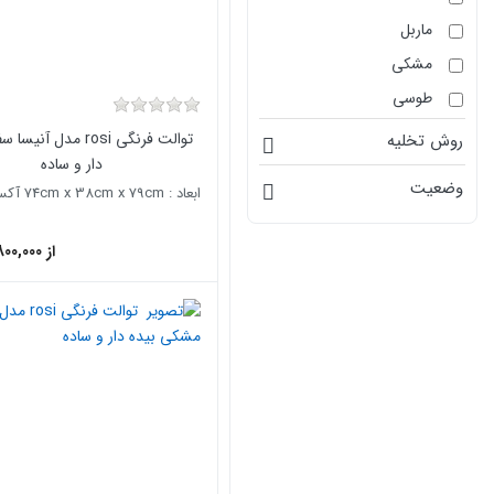
ماربل
مشکی
طوسی
توالت فرنگی rosi مدل آن
روش تخلیه
دار و ساده
وضعیت
از 20,800,000