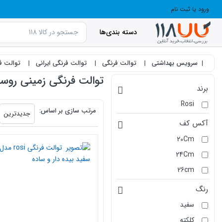
ورود یا ثبت نام
دسته بندی‌ها
سرویس بهداشتی
توالت فرنگی
توالت فرنگی ایرانی
توالت فر
توالت فرنگی زمینی روسی Rosi | قیمت نمایندگی
برند
products.productlist
Rosi
مرتب سازی بر اساس:
جدیدترین
آکس کف
20Cm
24Cm
26cm
رنگ
سفید
کلکته