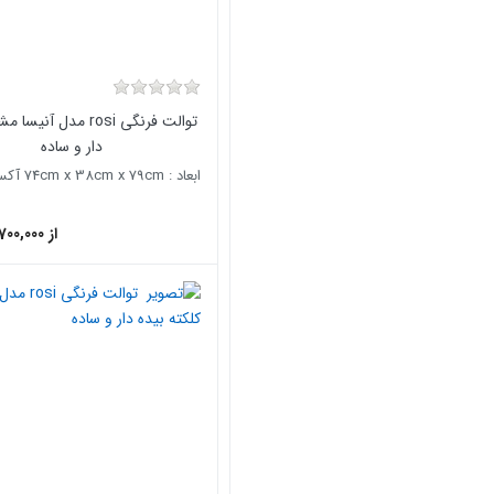
توالت فرنگی rosi مدل آن
دار و ساده
از 27,700,000