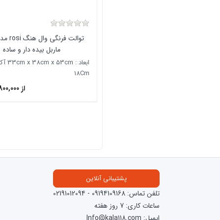
توالت فرنگی
ماربل بیده دار و ساده
ابعاد :  53cm
18Cm
از 26,800,000
پشتیبانی آنلاین
تلفن تماس:
09194109168
-
02191012094
ساعات کاری: 7 روز هفته
ایمیل: Info@kala118.com