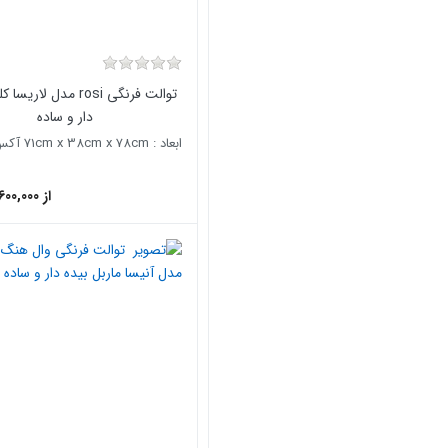
توالت فرنگی rosi مدل لار
دار و ساده
ابعاد : 71cm x 38cm x 78cm آکس : 26Cm
از 27,600,000