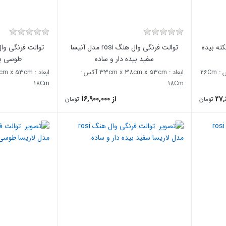
یسا کلکته بیده
توالت فرنگی وال هنگ rosi مدل آنیسا
سفید بیده دار و ساده
طوسی بی
ابعاد : 33cm x 38cm x 53cm آکس :
18Cm
18Cm
از 16,900,000
تومان
تومان