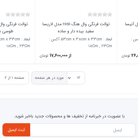
 وال هنگ rosi مدل آنیسا
توالت فرنگی وال هنگ rosi مدل لاریسا
سفید بیده دار و ساده
طوسی بی
33cm x 38cm x آکس :
ابعاد : 53cm x 38cm x 33cm آکس :
18Cm , 23Cm
18Cm , 23Cm
از 17,600,000
تومان
تومان
مورد در هر صفحه
با عضویت در خبرنامه از تخفیف ها و محصولات جدید باخبر شوید.
ثبت ایمیل