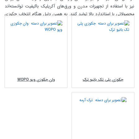
نیز با استفاده از تجهیزات مدرن و ورق‌های آکریلیک باکیفیت توانسته‌اند
محصولاتی با استاندارد بالا تولید کنند. به همین دلیل هنگام انتخاب جکوزی
خارجی باید علاوه بر نام برند، به کیفیت قطعات، خدمات پس از فروش،
گارانتی و تامین قطعات یدکی نیز توجه شود.
هنگام انتخاب جکوزی خارجی چه معیارهایی اهمیت
بیشتری دارند؟
در انتخاب یک جکوزی خارجی بهتر است تصمیم‌گیری بر اساس مشخصات
فنی و کیفیت ساخت انجام شود، نه صرفاً شهرت برند. بسیاری از برندهای
معتبر جهانی نیز مدل‌های اقتصادی، میان‌رده و حرفه‌ای تولید می‌کنند که از
جکوزی پلی تک بانیو ترک
وان جکوزی وپو WOPO
نظر امکانات و کیفیت تفاوت قابل توجهی با یکدیگر دارند.
کیفیت ورق آکریلیک:
استفاده از آکریلیک بهداشتی باعث افزایش
مقاومت، حفظ رنگ و سهولت نظافت می‌شود.
قدرت موتور و سیستم هیدروماساژ:
عملکرد پمپ‌ها و نحوه طراحی
جت‌ها تأثیر مستقیمی بر کیفیت ماساژ آب دارد.
گارانتی و خدمات پس از فروش:
وجود نمایندگی معتبر و امکان
تامین قطعات یدکی در بلندمدت اهمیت زیادی دارد.