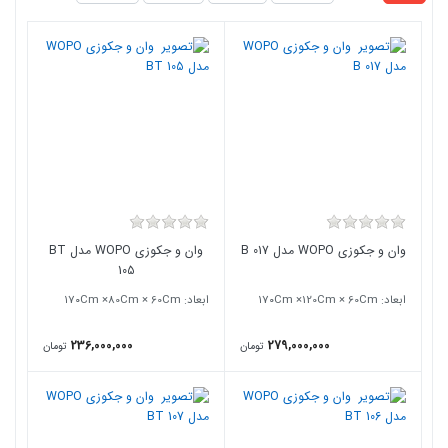
کشور سازنده درباره کیفیت آن‌ها قضاوت کرد.
در سال‌های اخیر بسیاری از تولیدکنندگان ایرانی نیز از ورق‌های آکریلیک
بهداشتی، موتورهای معتبر، تجهیزات استاندارد و فناوری‌های مشابه برندهای
خارجی استفاده می‌کنند. به همین دلیل هنگام انتخاب یک وان جکوزی بهتر
است به عواملی مانند کیفیت مواد اولیه، نوع تجهیزات، خدمات پس از
فروش، تامین قطعات و شرایط گارانتی توجه شود؛ نه صرفاً خارجی یا داخلی
بودن محصول.
برای دریافت مشاوره رایگان انتخاب جکوزی خارجی با شماره
09194109168
تماس
بگیرید.
وان و جکوزی WOPO مدل B 017
وان و جکوزی WOPO مدل BT
105
ابعاد: ۱7۰Cm ×120Cm × 60Cm
ابعاد: ۱7۰Cm ×80Cm × 60Cm
236,000,000
279,000,000
تومان
تومان