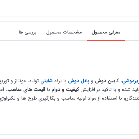
معرفی محصول
مشخصات محصول
بررسی ها
يردوشي
،
كابين دوش
و
پانل دوش
با برند
شايني
توليد، مونتاژ و تو
ليد شده و با تاكيد بر افزايش
كيفيت و دوام
با
قيمت هاي مناسب
، آس
گان، با استفاده از مواد اوليه مناسب و بكارگيري طرح ها و تكنول
رکان مهم، زیبا و کاربردی در سرویس های بهداشتی و حمام تبدیل شده 