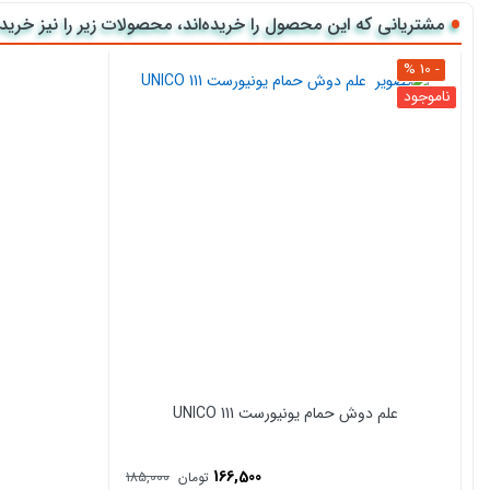
خانه‌های کوچک که سرویس بهداشتی و حمام در فضای مشترکی قرار
مشتریانی که این محصول را خریده‌اند، محصولات زیر را نیز خریده‌
دور دوشي حمام شیشه ای شاینی مدل N-SC021
- 10 %
جنس پانل زیر دوشی های شرکت
شاینی
(نوید آینده)از
ورقهای ABS
ناموجود
مقاومت بالایی دارد. این
دوردوشی
برای جداسازی محوطه دوش از
كابين هاي دوش و سوناي شاینی
داراي 2 سال
گارانتي
و 15 سال خدمات پس از فروش مي باشد.
سایز: 120Cm ×80Cm ×205Cm
علم دوش حمام یونیورست UNICO 111
166,500
185,000
تومان