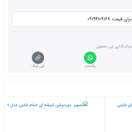
قیمت 09194109168
تراک،گذاری این محصول‌:
واتساپ
کپی لینک