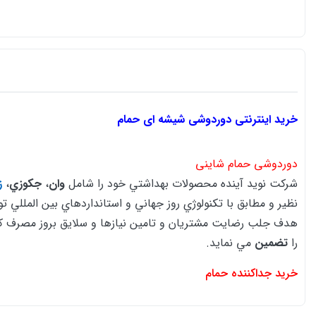
خرید اینترنتی دوردوشی شیشه ای حمام
دوردوشی حمام شاینی
شركت نويد آينده محصولات بهداشتي خود را شامل
وان
،
جكوزي
،
ز
نظير و مطابق با تكنولوژي روز جهاني و استانداردهاي بين المللي تو
هدف جلب رضايت مشتريان و تامين نيازها و سلايق بروز مصرف كنند
را
تضمين
مي نمايد.
خرید جداکننده حمام
امروزه
دور دوشی شیشه ای
و
جداکننده دوش شیشه ای به یکی از ا