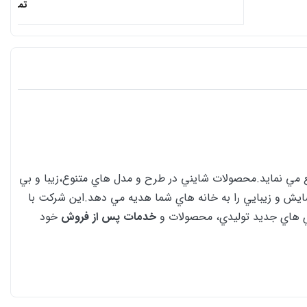
تماس ب
زيع مي نمايد.محصولات شايني در طرح و مدل هاي متنوع،زيبا و بي
ايش و زيبايي را به خانه هاي شما هديه مي دهد.اين شركت با
وژي هاي جديد توليدي، محصولات و
خدمات پس از فروش
خود
اند به علت تغییر در سبک زندگی و زندگی‌های آپارتمانی در