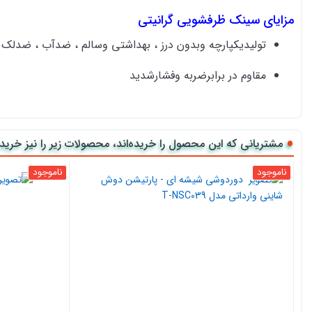
مزایای سینک ظرفشویی گرانیتی
تولیدیکپارچه وبدون درز ، بهداشتی وسالم ، ضدآب ، ضدل
مقاوم در برابرضربه وفشارشدید
مقاوم دربرابرمحیط های اسیدی وقلیایی
مقاوم دربرابر حرارت ودمای بالا تا 212 درجه فارنهایت
مشتریانی که این محصول را خریده‌اند، محصولات زیر را نیز خریده‌
غیرقابل اشتعال
ناموجود
ناموجود
100% انتی باکتریال با نگهداری آسان
عمر مفید طولانی