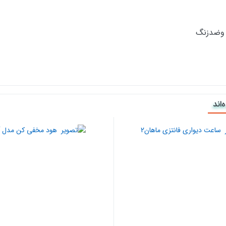
ک وضدزنگ
اند