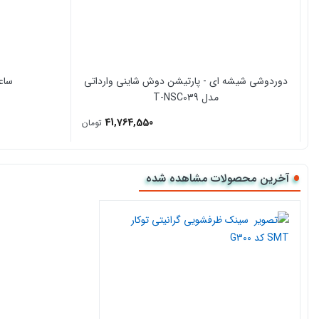
دوردوشی شیشه ای - پارتیشن دوش شاینی وارداتی
ساع
مدل T-NSC039
41,764,550
تومان
آخرین محصولات مشاهده شده