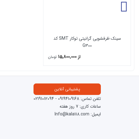
سینک ظرفشویی گرانیتی توکار SMT کد
G300
از 15,800,000
تومان
پشتیبانی آنلاین
تلفن تماس:
09194109168
-
02191012094
ساعات کاری: 7 روز هفته
ایمیل: Info@kala118.com