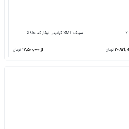
سینک SMT گرانیتی توکار کد G850
20,921,0
از 17,500,000
تومان
تومان