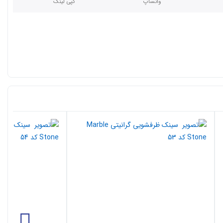
واتساپ
کپی لینک