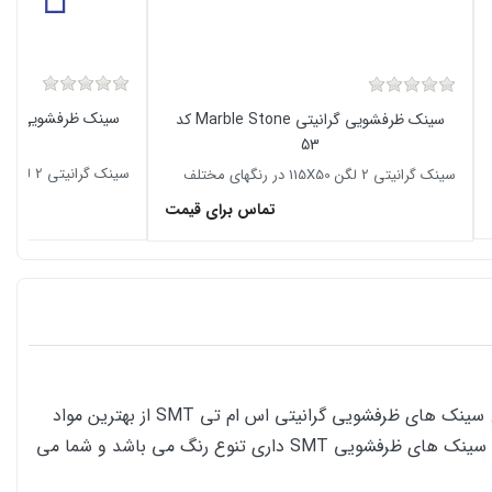
سینک ظرفشویی گرانیتی Marble Stone کد
53
سینک گرانیتی 2 لگن 115X50 در رنگهای مختلف
سینک گرانیتی 2 لگن 115X50 در رنگهای مختلف
تماس برای قیمت
سینک های ظرفشویی گرانیتی اس ام تی بر خلاف سینک های استیل دارای مقاومت بالایی در برابر انواع مواد اسیدی و آزمایشگاهی دارد. سینک های ظرفشویی گرانیتی اس ام تی SMT از بهترین مواد
اولیه تولید شده است و سطح کاملا صاف دارد. مدل G300 دارای یک لگن بزرگ و یک میوه شور می باشد و به حالت توکار نصب می شود. سینک های ظرفشویی SMT داری تنوع رنگ می باشد و شما می