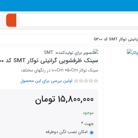
کار SMT کد G300
سینک ظرفشویی گرانیتی توکار SMT کد G300
سینک توکار 100Cm ×50Cm در رنگهای مختلف
اولین بررسی برای این محصول
15,800,000
تومان
موجود
جهت
امکان نصب لگن دوطرفه