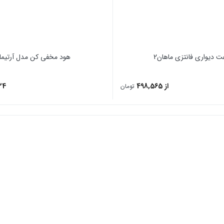
ت دیواری فانتزی ماهان2
هود مخفی کن مدل آرتیما ۲
از 498,565
24
تومان