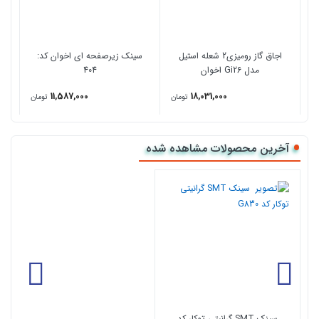
عمر مفید طولانی
اجاق گاز رومیزی2 شعله استیل
سینک زیرصفحه ای اخوان کد:
مدل Gi26 اخوان
404
11,587,000
18,031,000
تومان
تومان
آخرین محصولات مشاهده شده
سینک SMT گرانیتی توکار کد