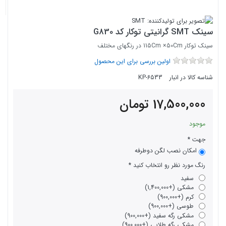
سینک SMT گرانیتی توکار کد G830
سینک توکار 115Cm ×50Cm در رنگهای مختلف
اولین بررسی برای این محصول
شناسه کالا در انبار
KP-6533
17,500,000
تومان
موجود
جهت
امکان نصب لگن دوطرفه
رنگ مورد نظر رو انتخاب کنید
سفید
مشکی (+1,400,000)
کرم (+900,000)
طوسی (+900,000)
مشکی رگه سفید (+900,000)
مشکی رگه طلایی (+900,000)