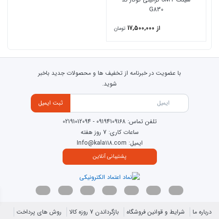
G830
از 17,500,000
تومان
با عضویت در خبرنامه از تخفیف ها و محصولات جدید باخبر
شوید.
ثبت ایمیل
تلفن تماس:
09194109168
-
02191012094
ساعات کاری: 7 روز هفته
ایمیل: Info@kala118.com
پشتیبانی آنلاین
درباره ما
شرایط و قوانین فروشگاه
بازگرداندن 7 روزه کالا
روش های پرداخت