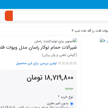
وات فلت رز گلد مات تیپ 4
شیرآلات حمام توکار راسان مدل ویوات فلت
(گوشی تلفنی و وان پرکن)
اولین بررسی برای این محصول
18,719,800
تومان
موجود
نوع خرید
بدون شیر مغزی
با مکانیزم توکار حمام ویولت برای کلاس (1-2-4) (+9,225,000)