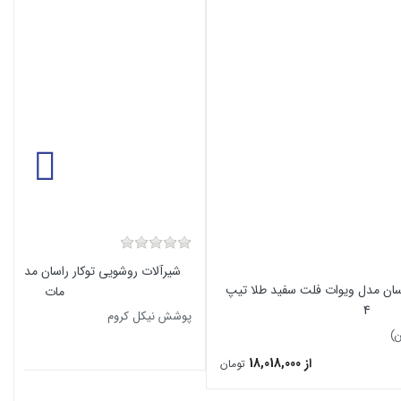
شیرآلات روشویی توکار راسان مدل وی
اسان مدل ویوات فلت سفید طلا تیپ
مات
4
پوشش نیکل کروم
ن)
از 10,259,000
از 18,018,000
تومان