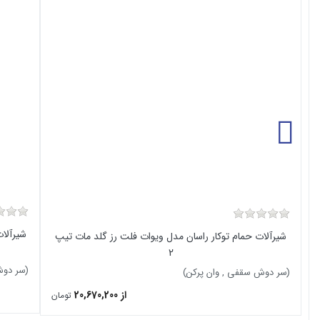
شیرآلا
شیرآلات حمام توکار راسان مدل ویوات فلت رز گلد مات تیپ
2
(سر دوش
(سر دوش سقفی , وان پرکن)
از 20,670,200
تومان