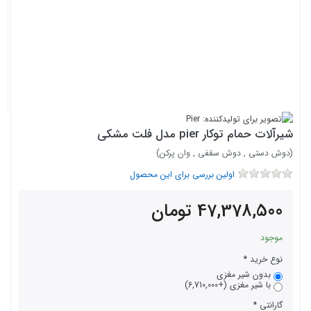
شیرآلات حمام توکار pier مدل فلت مشکی
(دوش دستی , دوش سقفی , وان پرکن)
اولین بررسی برای این محصول
47,378,500
تومان
موجود
نوع خرید
بدون شیر مغزی
با شیر مغزی (+6,710,000)
گارانتی