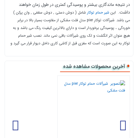
در نتیجه ماندگاری بیشتر و پوسیدگی کمتری در طول زمان خواهند
داشت.
این
شیر حمام توکار
شامل ( دوش دستی , دوش سقفی , وان پرکن )
می باشد.
شیرآلات توکار pier مدل فلت مشکی
از مقاومت بسیار بالا در برابر
خوردگی ، پوسیدگی برخوردار است و
دارای بالاترین کیفیت رنگ می باشد و به
هیچ عنوان اثر انگشت و لک روی شیرآلات باقی نمی ماند.
نصب شیر حمام
توکار
به این صورت است که مغزی قبل از کاشی کاری داخل دیوار قرار می گیرد و
متعلقات آن بعد از کاشی کاری نصب می شود.
در ساخت
شیرآلات توکار pier
از
بهترین آلیاژ موجود استفاده شده که کاملا بهداشتی و مقاوم می باشد.
آخرین محصولات مشاهده شده
ب
یشترین مزیت شیرآلات توکار pierاختصاص به قابش داره که از
شمش برنج هست
کارتریج دوش به صورت سلکتوری هست
برند کروکس مجارستان (کروکس جز 3 برند برتز دنیاست)
سردوش ها یک تیکه است
طراحی کاملا مهندسی شده
ضخامت آبکاری 24 میکرون است
روش خرید اینترنتی شیرآلات حمام توکار
pier مدل فلت