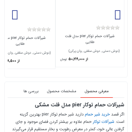
شیرآلات حمام توکار pier مدل فلت
شیرآلات حمام توکار ier
طلایی
طلایی
(دوش دستی , دوش سقفی , وان پرکن)
(دوش دستی , دوش سقفی , وان پرکن)
از 50,219,000
تومان
از 50,238,500
معرفی محصول
مشخصات محصول
بررسی ها
شیرآلات حمام توکار pier مدل فلت مشکی
اگر قصد
خرید شیر حمام
دارید شیر حمام توکار pier بهترین گزینه
است
شیرآلات توکار
حمام علاوه بر بیشتر کردن فضای موجود و جای
.
گرفتن عالی خود، کمتر در معرض رطوبت و بخار مستقیم قرار می‌گیرند