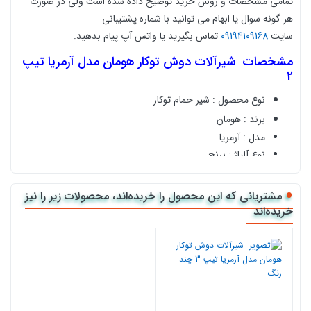
تمامی مشخصات و روش خرید توضیح داده شده است ولی در صورت
هر گونه سوال یا ابهام می توانید با شماره پشتیبانی
سایت
09194109168
تماس بگیرید یا واتس آپ پیام بدهید.
مشخصات
شیرآلات دوش توکار هومان مدل آرمریا تیپ
2
نوع محصول : شیر حمام توکار
برند : هومان
مدل :
آرمریا
نوع آلیاژ :
برنج
نوع پوشش :
کروم
مشتریانی که این محصول را خریده‌اند، محصولات زیر را نیز
خرید آنلاین
شیرآلات دوش توکار هومان مدل آرمریا تیپ
2
از نمایندگی رسمی کالا118
خریده‌اند
کالا118 نمایندگی رسمی فروش اینترنتی انواع
شیرآلات توکار
مشاوره رایگان قبل خرید و
پشتیبانی با شماره
09194109168
خرید آنلاین و ثبت سفارش فقط با چند کلیک در کالا118
روش پرداخت : طبق قوانین سایت موقع سفارش 25% الباقی