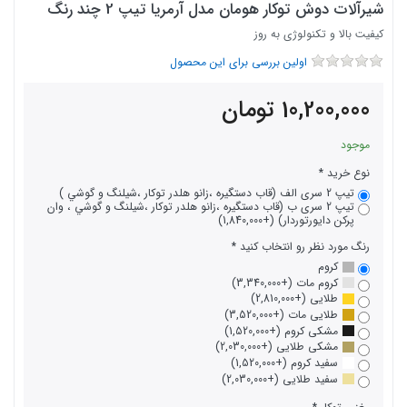
شیرآلات دوش توکار هومان مدل آرمریا تیپ 2 چند رنگ
کیفیت بالا و تکنولوژی به روز
اولین بررسی برای این محصول
10,200,000
تومان
موجود
نوع خرید
تیپ 2 سری الف (قاب دستگيره ،زانو هلدر توكار ،شيلنگ و گوشي )
تیپ 2 سری ب (قاب دستگيره ،زانو هلدر توكار ،شيلنگ و گوشي ، وان
پرکن دایورتوردار) (+1,840,000)
رنگ مورد نظر رو انتخاب کنید
کروم
کروم مات (+3,340,000)
طلایی (+2,810,000)
طلایی مات (+3,520,000)
مشکی کروم (+1,520,000)
مشکی طلایی (+2,030,000)
سفید کروم (+1,520,000)
سفید طلایی (+2,030,000)