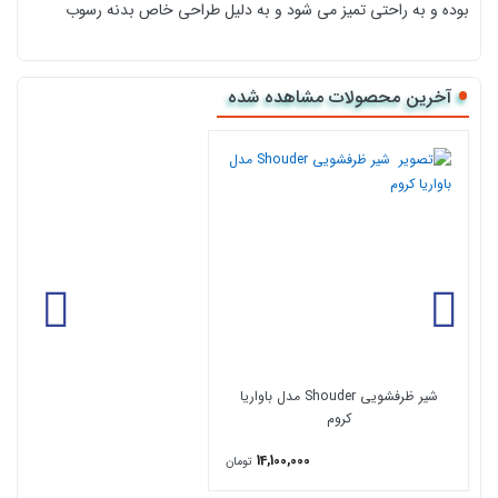
بوده و به راحتی تمیز می شود و به دلیل طراحی خاص بدنه رسوب
پذیری کمتری را داراست. مزایای این محصول می‌ توان به آلیاژ برنج بکار
رفته در ساخت آن اشاره کرد. این آلیاژ در برابر خوردگی، زنگ‌ زدگی و
آخرین محصولات مشاهده شده
اکسید شدن مقاومت بالایی دارد و یکی از آلیاژ های مناسب شیرآلات
است.
کارتریج بکار رفته در شیر طرفشویی مدل باواریا از نوع کارتریج
سرامیکی، مقاوم در برابر دما و فشار بالا می باشد.
آبکاری این شیر از نوع
PVD است و خاصیت آنتی‌ باکتریال دارد. قیمت شیر ظرفشویی با کیفیت
و زیبای مدل باواریا مناسب می باشد و شما می توانید این محصول را از
کالا 118 سفارش دهید و درب منزل تحویل بگیرید. این محصول شیر
ظرفشویی می باشد در صورتی که بخواهید قیمت و مدل
شیر قابلمه پر
کن
را مشاهده کنید روی لینک کلیک نمایید. رنگ این شیر ظرفشویی
شیر ظرفشویی Shouder مدل باواریا
کروم است البته دارای رنگ های ( شیری کروم و شیری طلا ) می باشد که
کروم
می توانید از قسمت محصولات مرتبط رنگ مناسب برای
سینک آشپزخانه
14,100,000
تومان
خود را انتخاب کنید.