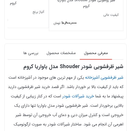
شیر روشویی شودر Shouder مدل باواریا
کروم
کروم
آلیاژ برنج
کیفیت عالی
از 11,700,000
10,600,000
تومان
معرفی محصول
مشخصات محصول
بررسی ها
شیر ظرفشویی شودر Shouder مدل باواریا کروم
شیر ظرفشویی آشپزخانه
یکی از مهم ترین های موجود در آشپزخانه است
که باید از کیفیت بالا بر خوردار باشد. اگر قصد خرید شیر ظرفشویی دارید
پیشنهاد ما به شما
خرید شیرآلات شودر
است که در کنار زیبایی از کیفیت
بالایی برخوردار است. شیر طرفشویی شودر مدل باواریا تنها دارای یک
خروجی است و کنترل میزان دبی و دمای آب خروجی آن توسط شیر
اهرمی آن انجام می‌ شود. ساختار شیرآلات شودر به صورت ارگونومیک