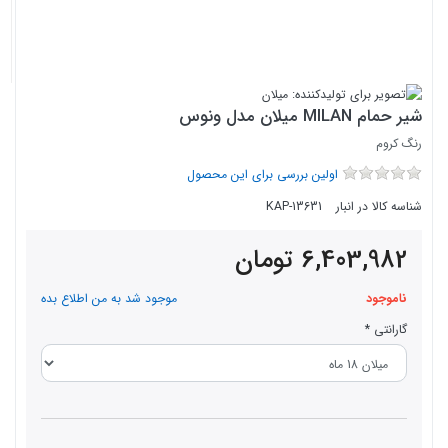
شیر حمام MILAN میلان مدل ونوس
رنگ کروم
اولین بررسی برای این محصول
شناسه کالا در انبار
KAP-13631
6,403,982
تومان
ناموجود
موجود شد به من اطلاع بده
گارانتی