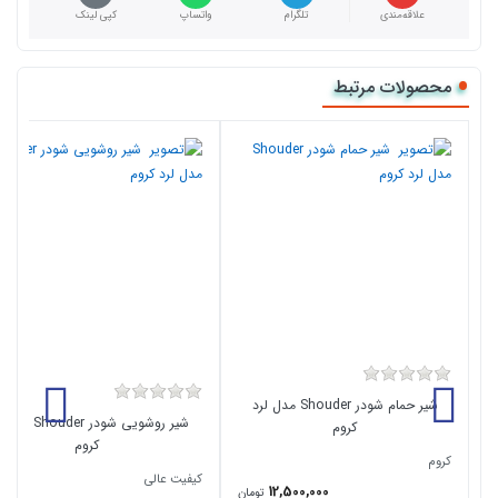
علاقه‌مندی
تلگرام
واتساپ
کپی لینک
محصولات مرتبط
شیر حمام شودر Shouder مدل لرد
شیر روشویی شودر houder
کروم
کروم
کروم
کیفیت عالی
12,500,000
تومان