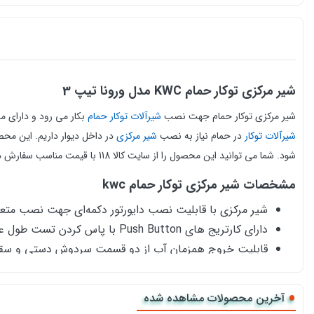
شیر مرکزی توکار حمام KWC مدل ورونا تیپ 3
شیر مرکزی توکار حمام جهت نصب
شیرآلات توکار حمام
بکار می رود و دارای 
شیرآلات توکار
در حمام
نیاز به نصب
شیر مرکزی
در داخل دیوار داریم.
این محصو
شود. شما می توانید این محصول را از سایت کالا 118 با قیمت مناسب سفارش دهید و درب منزل تحویل بگیرید.
مشخصات شیر مرکزی توکار حمام kwc
شیر مرکزی با قابلیت نصب دایورتور دکمه‌ای جهت نصب متعلقا
دارای کارتریج های Push Button با پاس کردن تست طول عمر ۵۰,۰۰۰ سیکل
قابلیت خروج همزمان آب از دو قسمت سردوش دستی و سق
قابلیت نصب سردوش‌های ماساژور
دارای باکس پلاستیکی محافظ بدنه و کاور جهت محافظت از
آخرین محصولات مشاهده شده