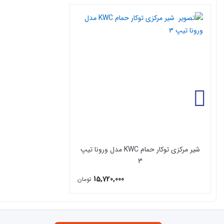
روش خرید شیر مرکزی توکار حمام kwc مدل ورونا تیپ 3 از کالا 118
برای
خرید شیر مرکزی توکار kwc
می توانید روی گزینه افزودن به سبد خرید کل
آنلاین سفارش خود را با استفاده از درگاه پرداخت تکمیل نمایید. در صورت وجود هرگونه سوا
گارانتی
شیر مغزی توکار kwc دارای 5 سال گارانتی و خدمات پس از فروش می باشد.
شیر مرکزی توکار حمام KWC مدل ورونا تیپ
3
15,720,000
تومان