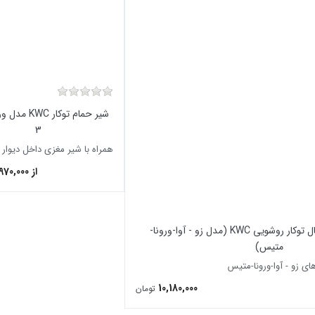
شیر حمام توکار C
3
همراه با شیر مغزی داخل دیوار
از 29,970,000
شیر مرکزی یونیورسال توکار روشویی KWC (مدل زو - آوا-ورونا-
متیس)
ای زو - آوا-ورونا-متیس
10,180,000
تومان