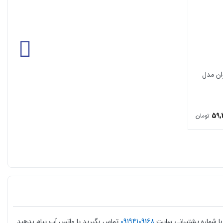
وان مدل
59,
تومان
ا شماره پشتیبانی سایت
09194109168
تماس بگیرید یا واتس آپ پیام بدهید.