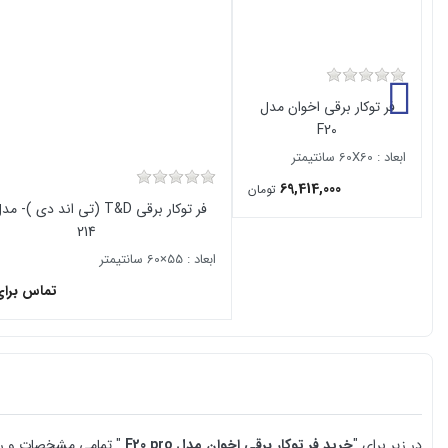
فر توکار برقی اخوان مدل
F20
ابعاد : 60X60 سانتیمتر
69,414,000
تومان
214
ابعاد : 55×60 سانتیمتر
تماس برا
در زیر برای "
خرید
فر توکار برقی اخوان مدل
F20 pro
" تمامی مشخصات و رو