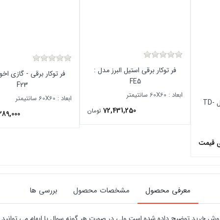
فر توکار برقی استیل البرز مدل :
فر توکار برقی - گازی اخ
FE5
F23
ابعاد : 60X60 سانتیمتر
ابعاد : 60X60 سانتیمتر
فر توکار برقی T&D (تی اند دی )- مدل TD-
72,431,250
تومان
289,000
ی قیمت
معرفی محصول
مشخصات محصول
بررسی ها
ش خرید توضیح داده شده است ولی در صورت هر گونه سوال یا ابهام می توانید ب