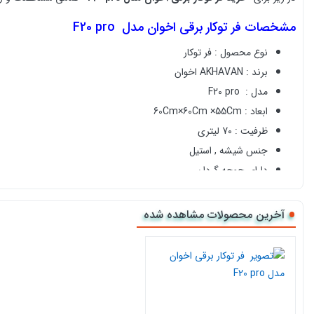
مشخصات
فر توکار برقی اخوان مدل F20 pro
نوع محصول : فر توکار
برند : AKHAVAN اخوان
مدل :
F20 pro
ابعاد : 60Cm×60Cm ×55Cm
ظرفیت : 70 لیتری
جنس شیشه , استیل
دارای جوجه گردان
دارای سیستم یخ زدایی
دارای گریل
آخرین محصولات مشاهده شده
دارای شلف
دارای تایمر
دارای 4 المنت
دارای تنظیم برنامه پخت خودکار و نیمه خودکار
تعداد برنامه پخت
12 برنامه