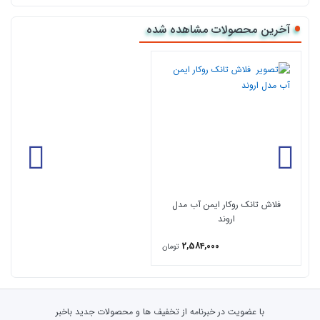
سایز:390/380/150 mm
رنگ:سفید
آخرین محصولات مشاهده شده
:
جنس مواد
ABS
ضمانت نامه:15 سال
مجهز به سه حالت تخلیه کششی و شاسی دو زمانه
دارای استاندارد ایران
تولید شده از متریال های abs – pom
فلاش تانک روکار ایمن آب مدل
اروند
2,584,000
تومان
با عضویت در خبرنامه از تخفیف ها و محصولات جدید باخبر