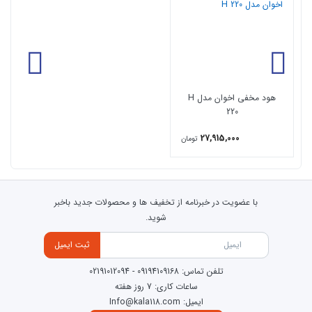
هود مخفی اخوان مدل H
220
27,915,000
تومان
با عضویت در خبرنامه از تخفیف ها و محصولات جدید باخبر
شوید.
ثبت ایمیل
تلفن تماس:
09194109168
-
02191012094
ساعات کاری: 7 روز هفته
ایمیل: Info@kala118.com