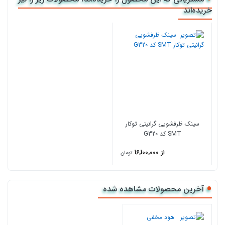
خریده‌اند
موتور توربو
4 دور
کنترل از راه دور
صفحه لمسی
قدرت مکش 700 متر مکعب
سینک ظرفشویی گرانیتی توکار
SMT کد G320
از 16,100,000
تومان
آخرین محصولات مشاهده شده