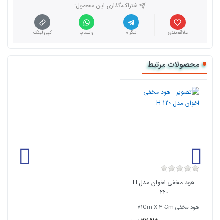
اشتراک،گذاری این محصول‌:
علاقه‌مندی
تلگرام
واتساپ
کپی لینک
محصولات مرتبط
هود مخفی اخوان مدل H
220
هود مخفی 71Cm X 30Cm