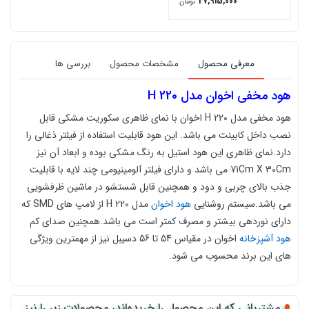
27,915,000
تومان
معرفی محصول
مشخصات محصول
بررسی ها
هود مخفی اخوان مدل H 220
هود مخفی
مدل H 220
اخوان با نمای ظاهری سکوریت مشکی قابل
نصب داخل کابینت می باشد.
این هود قابلیت استفاده از فیلتر ذغالی را
دارد
.
نمای ظاهری این هود استیل به رنگ مشکی بوده و ابعاد آن نیز
71Cm X 30Cm می باشد و دارای
فیلتر آلومینیومی چند لایه با قابلیت
جذب بالای چربی و دود و همچنین قابل شستشو در ماشین ظرفشویی
می باشد.
سیستم روشنایی
هود اخوان
مدل H 220
از لامپ های SMD که
دارای نوردهی بیشتر و مصرف کمتر است می باشد.
همچنین صدای کم
هود آشپزخانه
اخوان در مقیاس 54 تا 56 دسیبل نیز از مهمترین ویژگی
های این برند محسوب می شود.
مشتریانی که این محصول را خریده‌اند، محصولات زیر را نیز