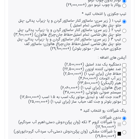
توکار بدون چوب ترمو
روکار با چوب ترمو دور (+29,000,000)
تیپ جکوزی را انتخاب کنید
تیپ 1 ( زیر سری- ماساژور کنار -ماساژور گردن و پا -زیرآب پدالی -پنل
جلو -پنل بغل-شاسی تمام استیل )
تیپ 2 ( زیر سری- ماساژور کنار -ماساژور گردن و پا -زیرآب پدالی -پنل
جلو -پنل بغل-شاسی تمام استیل-حفاظ جان-چراغ هالوژن) (+3,900,000)
تیپ 3 ( زیر سری- ماساژور کنار -ماساژور گردن و پا -زیرآب پدالی -پنل
جلو -پنل بغل-شاسی استیل-حفاظ جان-چراغ هالوژن- ماساژور کف
جکوزی حباب ساز - موتور بلوئر) (+29,900,000)
آپشن های اضافه :
دستگیره یک عدد استیل (+2,500,000)
ضد عفونی کننده اوزون (+22,500,000)
حفاظ جان (برای تیپ 1) (+2,500,000)
زیر آب اتومات (+4,600,000)
هیتر (گرمکن) (+23,500,000)
چراغ هالوژن (برای تیپ 1) (+6,060,000)
سیستم صوتی بلوتوثی (+38,000,000)
4عدد جت کف و تبدیل موتور یک اسب به 1.5 اسب (+12,500,000)
موتور بلوئر و جت کف حباب ساز (برای تیپ 1) (+25,000,000)
رنگ شیرآلات رو انتخاب کنید
بدون شیرآلات
با شیرآلات کروم 3 تکه (وان پرکن-دوش دستی-اهرم آب سردگرم)
(+12,900,000)
با شیرآلات مشکی (وان پرکن-دوش دستی-آب سرد-آب گرم-دایورتور)
(+19,500,000)