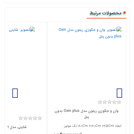
محصولات مرتبط
وان و جکوزی ریتون مدل Oxin plus بدون
پنل
ابعاد 180Cm ×180Cm ×75Cm تک موتور
شاینی مدل N-BT009 وان حمام ساده