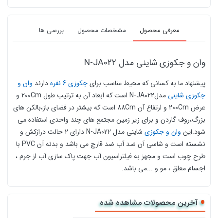
معرفی محصول
مشخصات محصول
بررسی ها
وان و جکوزی شاینی مدل N-JA022
پیشنهاد ما به کسانی که محیط مناسب برای
جکوزی 6 نفره
دارند
وان و
جکوزی شاینی
مدل
N-JA022 است که ابعاد آن
به ترتیب طول 200Cm و
عرض 200Cm و ارتفاع آن 88Cm است که بیشتر در
فضای باز
،
بالکن های
بزرگ،
روف گاردن و برای زیر زمین مجتمع های چند واحدی استفاده می
شود.این
وان و جکوزی
شاینی مدل
N-JA022
دارای ۲ حالت درازکش و
نشسته است و شاسی آن
ضد آب ضد قارچ می باشد و بدنه آن PVC با
طرح چوب است و
مجهز به فیلتراسیون آب جهت پاک سازی آب از جرم ،
اجسام معلق ، مو و ...می باشد.
آپشنهای وان و جکوزی مدل
N-JA022
آخرین محصولات مشاهده شده
دارای 18 مینی جت ماساژور
دارای 3 پمپ آب با توان 1.5 اسب