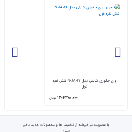
یک پمپ هوای ۱.۲ اسب بخار
مجهز به هیتر جهت گرم کردن و گرم نگه داشتن آب
مجهز به ۱۳ لامپ کروموتراپی با سایزهای مختلف در جکوزی
مجهز به سیستم اُزن جهت گندزدایی
امکان استفاده از تلویزیون ال سی دی طبق سفارش
مجهز به آبنما در دو طرح ، آبشاری و فواره ای
دارای سیستم کنترل هوشمند تایمردار
دارای 19 جت ماساژور چرخشی قابل تنظیم پرقدرت
وان جکوزی شاینی مدل N-JA022 شش نفره
فول
1,204,380,000
تومان
با عضویت در خبرنامه از تخفیف ها و محصولات جدید باخبر
شوید.