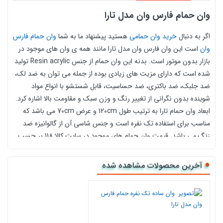
وان حمام فارس وان مدل تارا
اگر به دنبال
خرید وان حمامی
هستید پیشنهاد ما به شما
وان حمام فارس
وان
است این وان فارس وان مدل تارا مانند همه ی وان های موجود در
بازار بدون موتور است. بدنه این وان حمام از جنس Resin acrylic تولید
شده است که دارای مزیت های زیادی بوده از جمله می توان به ضد لک،
ضد جلبک، ضد باکتری، ضد حساسیت، قابل شستشو با انواع مواد
شوینده بدون نگرانی از تغییر رنگ و وزن سبک و مقاومت بالا اشاره کرد.
ابعاد وان حمام تارا به ترتیب طول 120cm و عرض 70cm می باشد که
مناسب برای استفاده تک نفره است و جنس شاسی آن از گالوانیزه ضد
زنگ می باشد. قیمت وان حمام های موجود در سایت کالا 118 بر حسب
قیمت مصوب کارخانه می باشد و شما با خیال راحت می توانید خرید
کنید. این محصول جزو وان های ساده فارس وان می باشد در صورتی که
آخرین محصولات مشاهده شده
بخواهید مدل و
قیمت وان و جکوزی خانگی
را مشاهده کنید روی لینک
کلیک کنید.
شاسی ضد زنگ
دارای زیر سری راحت