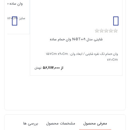
BA
سایز: 160Cm x75Cm x60Cm
از 49,200,000
شاینی مدل N-BT009 وان حمام ساده
وان حمام تک نفره شاینی / ابعاد وان : 157Cm x90Cm
x70Cm
از 56,784,000
تومان
معرفی محصول
مشخصات محصول
بررسی ها