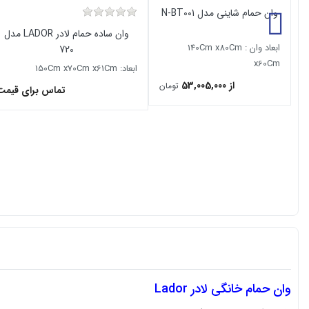
وان حمام شاینی مدل N-BT001
وان ساده حمام لادر LADOR مدل
ابعاد وان : 140Cm x80Cm
720
x60Cm
ابعاد: 150Cm x70Cm x61Cm
از 53,005,000
تومان
تماس برای قیمت
وان حمام خانگی لادر Lador