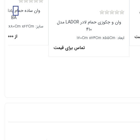
دل
BA
وان و جکوزی حمام لادر LADOR مدل
سایز: 180Cm x80Cm x62Cm
410
از 70,320,000
مت
ابعاد: 170Cm x74Cm x55Cm
تماس برای قیمت