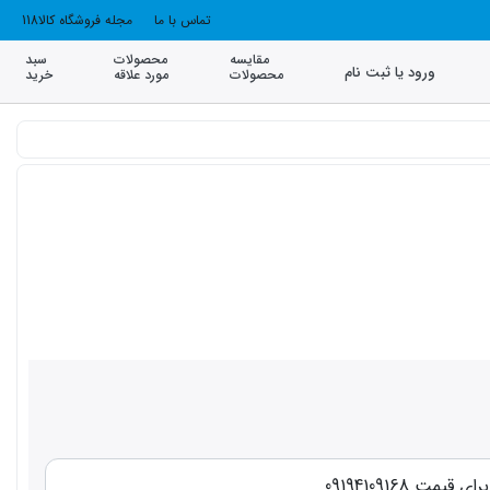
تماس با ما
مجله فروشگاه کالا118
مقایسه
محصولات
سبد
ورود یا ثبت نام
محصولات
مورد علاقه
خرید
قیمت 09194109168