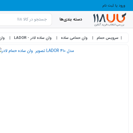
ورود یا ثبت نام
دسته بندی‌ها
سرویس حمام
وان حمامی ساده
وان ساده لادر - LADOR
وان س