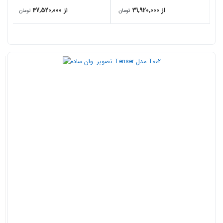
از 31,920,000
از 47,520,000
تومان
تومان