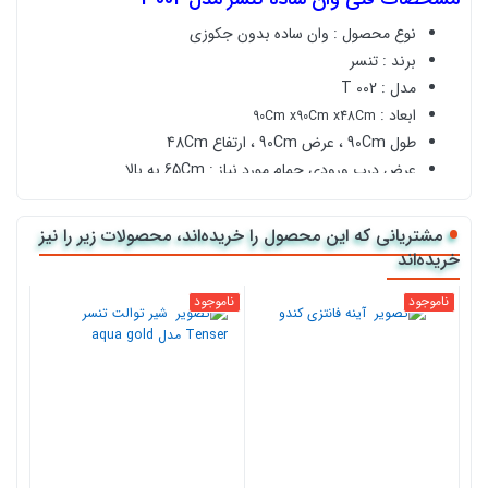
نوع محصول : وان ساده بدون جکوزی
برند : تنسر
مدل : 002 T
ابعاد :
90Cm x90Cm x48Cm
طول
90Cm ، عرض 90Cm ، ارتفاع 48Cm
عرض درب ورودی حمام مورد نیاز : 65Cm به بالا
ظرفیت : وان تک نفری
ظرفیت حجم آب : 155 متر مکعب
مشتریانی که این محصول را خریده‌اند، محصولات زیر را نیز
کاور پیش فرض : پنل جلو
خریده‌اند
بسته بندی : بسته بندی پلاستیک حبابی
ناموجود
ناموجود
جنس بدنه : ورق اکرلیک چند لایه تقویت شده و آنتی باکتریال
جنس شاسی : تمام استیل
گارانتی بدنه : 5 سال
خرید آنلاین
وان ساده تنسر مدل T 001 از نمایندگی
رسمی کالا118
کالا118 نمایندگی رسمی فروش اینترنتی
وان حمام تنسر
مشاوره رایگان قبل
خرید وان حمام
و
پشتیبانی با