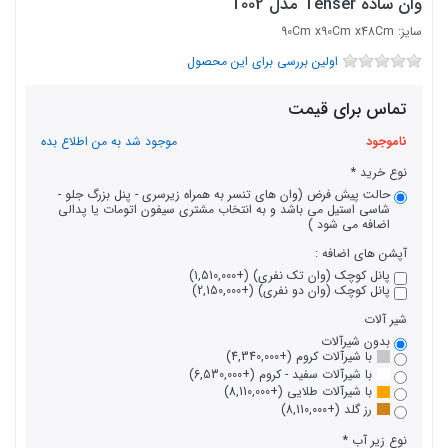
وان ساده Tenser مدل T002
سایز: 90Cm x90Cm x48Cm
اولین بررسی برای این محصول
تماس برای قیمت
ناموجود
موجود شد به من اطلاع بده
نوع خرید
حالت پیش فرض (وان های تنسر به همراه زیرسری - پنل بزرگ جلو -
شاسی استیل می باشد و به انتخاب مشتری سیفون اتومات یا پدالی
اضافه می شود )
آپشن های اضافه :
پانل کوچک (وان تک نفری) (+1,510,000)
پانل کوچک (وان دو نفری) (+2,150,000)
شیر آلات
بدون شیرآلات
با شیرآلات کروم (+4,340,000)
با شیرآلات سفید - کروم (+6,530,000)
با شیرآلات طلایی (+8,110,000)
رز گلد (+8,110,000)
نوع زیر آب