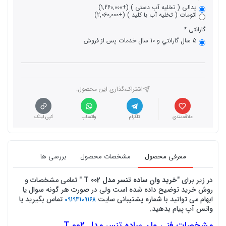
پدالی ( تخلیه آب دستی ) (+1,260,000)
اتومات ( تخلیه آب با کلید ) (+2,060,000)
گارانتی
5 سال گارانتي و 10 سال خدمات پس از فروش
اشتراک،گذاری این محصول‌:
علاقه‌مندی
تلگرام
واتساپ
کپی لینک
معرفی محصول
مشخصات محصول
بررسی ها
در زیر برای "
خرید وان ساده تنسر مدل 002 T
" تمامی مشخصات و
روش خرید توضیح داده شده است ولی در صورت هر گونه سوال یا
ابهام می توانید با شماره پشتیبانی سایت
تماس بگیرید یا
09194109168
واتس آپ پیام بدهید.
مشخصات فنی وان ساده تنسر مدل T 002