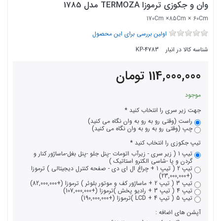
وان و جکوزی ترموزا TERMOZA مدل 1785
170Cm ×85Cm × 60Cm
اولین بررسی برای این محصول
شناسه کالا در انبار
KP-4783
114,000,000
تومان
موجود
جهت زیر سری را انتخاب کنید
راست (وقتی رو به رو به وان نگاه می کنید)
چپ (وقتی رو به رو به وان نگاه می کنید)
تیپ جکوزی را انتخاب کنید
تیپ 1 ( زیر سری - زیرآب اتومات -پنل جلو -پنل بغل-ماساژور کنار و
گردن و پا -شاسی الکترو استاتیک )
تیپ 2 ( تیپ 1 + چراغ ال ای دی - صفحه کنترل دیجیتالی ) ترموزا
(+23,000,000)
تیپ 3 ( تیپ 2 + ماساژور کف و موتور بلوئر ) ترموزا (+82,000,000)
تیپ 4 ( تیپ 3 + رادیو پخش )ترموزا (+107,000,000)
تیپ 5 ( تیپ 4 + LCD )ترموزا (+190,000,000)
آپشن های اضافه :