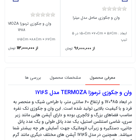
وان و جکوزی ساحل مدل میترا
1688
ابعاد : 150Cm ×70Cm × 56Cm در 5
165Cm ×88Cm × 67Cm
تیپ
از 113,000,000
,400
از 96,000,000
تومان
تومان
معرفی محصول
مشخصات محصول
بررسی ها
وان و جکوزی ترموزا TERMOZA مدل 1716S
در ابعاد 85*170 و ارتفاع 60 سانتی متر، با طراحی شیک و منحصر به
فرد و با کیفیت بالایی تولید شده است. این وان و جکوزی تک نفره
مناسب فضاهای بزرگ و لاکچری بوده و دارای آپشن هایی مانند زیر
سری، شاسی استنلس استیل، یک عدد پانل طولی و یک عدد پانل
جانبی، دستگیره و زیرآب اتوماتیک جهت آسایش هر چه بیشتر شما
میباشد. همچنین در مدل 1716S آپشن های مختلف دیگری مانند گرم