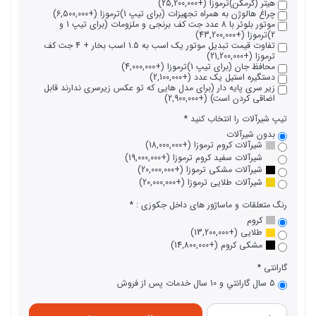
هیتر (گرمکن)ترموزا (+25,200,000)
چراغ هالوژن به همراه تجهیزات (برای تیپ 1)ترموزا (+6,500,000)
موتور بلوئر با 8 عدد جت کف برنجی و ملزومات (برای تیپ 1 و
2)ترموزا (+43,200,000)
تفاوت قیمت تبدیل موتور یک اسب به 1.5 اسب بخار + 4 جت کف
ترموزا (+21,200,000)
محافظ جان (برای تیپ 1)ترموزا (+4,000,000)
دستگیره استیل یک عدد (+2,100,000)
زیر سری پایه دار (برای مدل هایی که تو عکس زیرسری ندارند قابل
اضاقی کردن است) (+2,900,000)
تیپ شیرآلات را انتخاب کنید
بدون شیرآلات
شیرآلات کروم ترموزا (+18,000,000)
شیرآلات سفید کروم ترموزا (+19,000,000)
شیرآلات مشکی ترموزا (+20,000,000)
شیرآلات طلایی ترموزا (+20,000,000)
رنگ متعلقات و ماساژور های داخل جکوزی :
کروم
طلایی (+13,200,000)
مشکی کروم (+14,800,000)
گارانتی
5 سال گارانتي و 10 سال خدمات پس از فروش