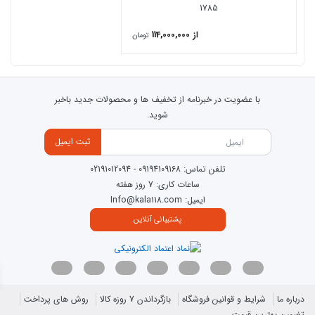
1785
از 114,000,000
تومان
با عضویت در خبرنامه از تخفیف ها و محصولات جدید باخبر
شوید.
ثبت ایمیل
تلفن تماس:
09194109168
-
02191012094
ساعات کاری: 7 روز هفته
ایمیل: Info@kala118.com
پشتیبانی آنلاین
درباره ما
شرایط و قوانین فروشگاه
بازگرداندن 7 روزه کالا
روش های پرداخت
تضمین بهترین قیمت