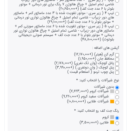
شاسی تمام استیل + چراغ هالوژن 7 رنگ برای نور درمانی + موتور
بلوئر با 6 عدد جت کف) (+20,650,000)
تیپ 4 ( زیر سری - موتور تقویت شده با 3 عدد ماساژور کمر + ماساژور
های دور -زیرآب - شاسی تمام استیل + چراغ هالوژن نواری نور درمانی
+ موتور بلوئر با 6 عدد جت کف) (+29,100,000)
تیپ 5 ( زیر سری - موتور تقویت شده با 6 عدد ماساژور سوزنی کمر +
ماساژور های دور -زیرآب - شاسی تمام استیل + چراغ هالوژن نواری نور
درمانی + موتور بلوئر با 6 عدد جت کف + سیستم صوتی دیجیتالی
بلوتوث) (+48,800,000)
آپشن های اضافه :
گرم کن (هیتر) (+12,170,000)
محافظ جان (+1,950,000)
پانل کوچک (وان تک نفری) (+2,178,000)
پنل کوچک ( وان دونفری ) (+3,990,000)
پنل چوب ترمو ( استعلام قیمت )
نوع شیرآلات را انتخاب کنید:
بدون شیرآلات
شیرآلات کروم (+7,623,000)
شیرآلات سفید کروم (+9,220,000)
شیرآلات طلایی (+10,800,000)
رنگ جت کف رو انتخاب کنید:
کروم
طلایی (+3,500,000)