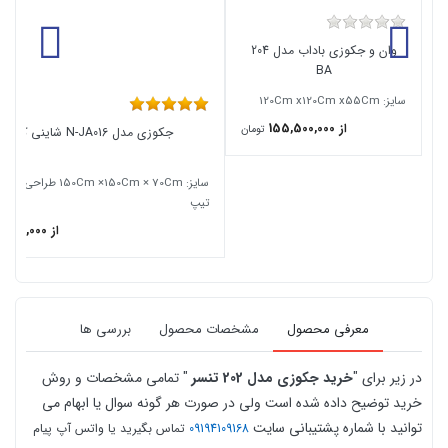
وان و جکوزی باداب مدل 204
BA
سایز: 120Cm x120Cm x55Cm
از 155,500,000
تومان
جکوزی مدل N-JA016 شاینی کنجی
تیپ
از 151,183,000
معرفی محصول
مشخصات محصول
بررسی ها
در زیر برای "
خرید جکوزی مدل 202 تنسر
" تمامی مشخصات و روش
خرید توضیح داده شده است ولی در صورت هر گونه سوال یا ابهام می
توانید با شماره پشتیبانی سایت
09194109168
تماس بگیرید یا واتس آپ پیام