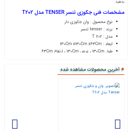
بدهید.
مشخصات فنی جکوزی تنسر TENSER مدل T202
نوع محصول : وان جکوزی دار
برند : tenser تنسر
مدل : 202 T
ابعاد :
130
Cm x130Cm x63Cm
طول
130Cm ، عرض 130Cm ، ارتفاع 63Cm
عرض درب ورودی حمام مورد نیاز : 65Cm به بالا
ظرفیت : جکوزی 1 نفری
آخرین محصولات مشاهده شده
ظرفیت حجم آب : 155 متر مکعب
جهت زیر سری :
راست و چپ
پیش فرض: پنل جلو
بسته بندی : بسته بندی پلاستیک حبابی
جنس بدنه : ورق اکرلیک چند لایه تقویت شده و آنتی باکتریال
جنس شاسی : تمام استیل
برند موتور اصلی : برند LX وارداتی
گارانتی موتور : 2 سال