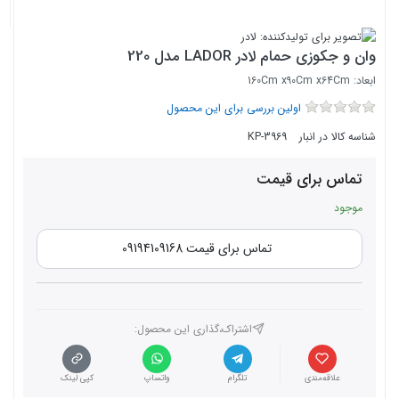
وان و جکوزی حمام لادر LADOR مدل 220
ابعاد: 160Cm x۹۰Cm x64Cm
اولین بررسی برای این محصول
شناسه کالا در انبار
KP-3969
تماس برای قیمت
موجود
تماس برای قیمت 09194109168
اشتراک،گذاری این محصول‌:
علاقه‌مندی
تلگرام
واتساپ
کپی لینک