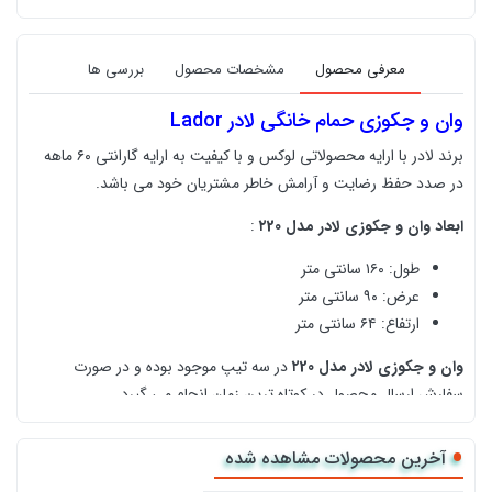
معرفی محصول
مشخصات محصول
بررسی ها
وان و جکوزی حمام خانگی لادر Lador
برند لادر با ارایه محصولاتی لوکس و با کیفیت به ارایه گارانتی ۶۰ ماهه
در صدد حفظ رضایت و آرامش خاطر مشتریان خود می باشد.
ابعاد وان و جکوزی لادر مدل ۲20
:
طول: ۱۶۰ سانتی متر
عرض: ۹۰ سانتی متر
ارتفاع: ۶۴ سانتی متر
وان و جکوزی لادر مدل ۲20
در سه تیپ موجود بوده و در صورت
سفارش ارسال محصول در کوتاه ترین زمان انجام می گیرد.
تیپ ۱:
شامل زیر سری -
سیفون و خرطومی - یک پانل
سیستم حفاظ جان -
آخرین محصولات مشاهده شده
بزرگ - جت کمر - جت کناری - کلید پنوماتیک