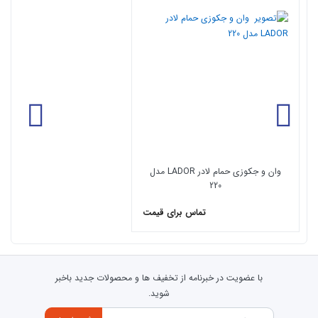
شامل زیر سری -
سیفون و خرطومی - یک پانل بزرگ -
تیپ ۲:
شیر آلات -
جت کمر - جت کناری - کلید پنوماتیک -سیستم حفاظ
تیپ ۳:شامل
زیرسری - سیفون و خرطومی - جت کف - جت کمر - جت
کناری - کلید پنوماتیک - شیرآلات - موتور بلور - جت بلور
-
- یک پانل بزرگ
سیستم حفاظ جان
وان و جکوزی حمام لادر LADOR مدل
220
تماس برای قیمت
با عضویت در خبرنامه از تخفیف ها و محصولات جدید باخبر
شوید.