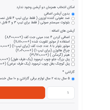
امکان انتخاب همزمان دو آپشن وجود ندارد
بدون آپشن اضافی
ضد عفونی کننده اوزون ( فقط برای تیپ 4 قابل نصب ) (+2,730,000)
بلوتوث سیستم صوتی ( فقط برای تیپ 3 و 4 قابل نصب ) (+14,130,000)
آپشن های اضافه :
اضافی کردن 4 عدد مینی جت کف (+8,400,000)
استفاده از موتور تقویت شده (+11,810,000)
موتور بلوئر با 8 عدد جت کف (برای تیپ 1) (+42,000,000)
چراغ هالوژن (برای تیپ 1) (+6,060,000)
هیتر (گرمکن ) (+31,920,000)
پنل بزرگ جلو چوب ترموود (یک طرف طول) (+13,300,000)
پنل کوچک بغل چوب ترموود (یک طرف عرض) (+8,100,000)
گارانتی
5 سال بدنه 2 سال لوازم برقی گارانتي و 10 سال خدمات پس از فروش