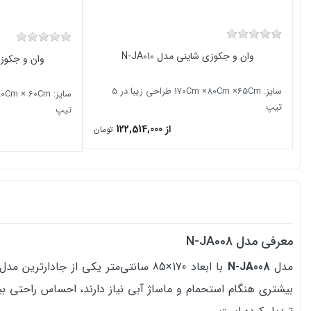
وان و جکوزی شاینی مدل N-JA010
وان و جکوزی ش
سایز: 170Cm ×80Cm ×65Cm طراحی زیبا در 5
تیپ
تیپ
از 122,514,000
تومان
معرفی مدل N-JA008
مدل
N-JA008
با ابعاد 170×85 سانتی‌متر یکی از
بیشتری هنگام استحمام و ماساژ آبی نیاز دارند، احساس راحتی بی