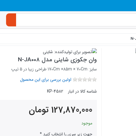
وان جکوزی شاینی مدل N-JA008
سایز: 170Cm ×85m × 70Cm طراحی زیبا در 5 تیپ
اولین بررسی برای این محصول
شناسه کالا در انبار
KP-4582
127,870,000
تومان
موجود
جهت زیر سری را انتخاب کنید