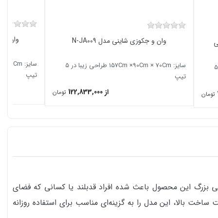
وان و جک
وان و جکوزی شاینی مدل N-JA009
سایز: 157Cm ×90Cm × 70Cm طراحی زیبا در 5
سایز: 130Cm ×130Cm ×56Cm طراحی زیبا در 5
تیپ
تیپ
از 122,833,000
تومان
تومان
ی داخلی بزرگ این محصول باعث شده افراد قدبلند یا کسانی که فضای
اخت بالا، این مدل را به گزینه‌ای مناسب برای استفاده روزانه