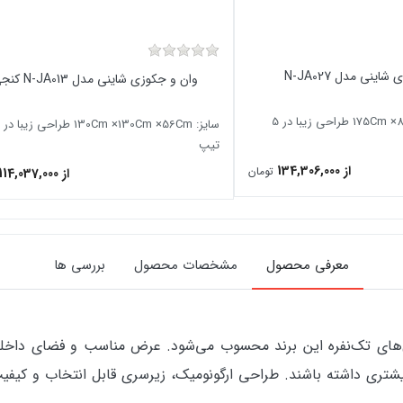
اینی مدل N-JA027
وان و جکوزی شاینی مدل N-JA013 کنجی
سایز: 175Cm ×80Cm × 60Cm طراحی زیبا در 5
تیپ
از 134,306,000
تومان
از 114,037,000
معرفی محصول
مشخصات محصول
بررسی ها
 جادارترین مدل‌های تک‌نفره این برند محسوب می‌شود. عرض مناسب و فضا
شتری داشته باشند. طراحی ارگونومیک، زیرسری قابل انتخاب و کیفیت س