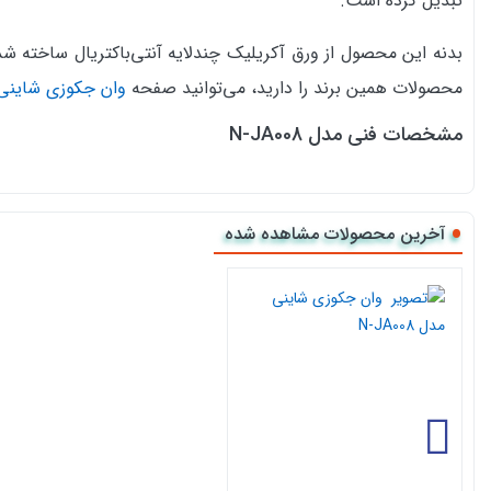
تبدیل کرده است.
بدنه این محصول از ورق آکریلیک چندلایه آنتی‌باکتریال ساخته ش
محصولات همین برند را دارید، می‌توانید صفحه
وان جکوزی شاینی
مشخصات فنی مدل N-JA008
نوع محصول: وان جکوزی دار
برند: شاینی
آخرین محصولات مشاهده شده
ظرفیت: تک نفره
مدل: N-JA008
ابعاد: 170×85×70 سانتی‌متر
حداقل عرض درب مورد نیاز: 60 سانتی‌متر
جهت زیرسری: قابل انتخاب (چپ یا راست)
پنل جلو و جانبی: به صورت پیش‌فرض
بدنه: آکریلیک چندلایه آنتی‌باکتریال
شاسی: استیل ضدزنگ