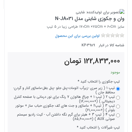
وان و جکوزی شاینی مدل N-JA031
سایز: 170Cm ×75Cm × 60Cm طراحی زیبا در 5 تیپ
اولین بررسی برای این محصول
شناسه کالا در انبار
KP-3989
122,833,000
تومان
موجود
تیپ جکوزی را انتخاب کنید
تیپ 1 ( زیر سری -زیرآب اتومات-پنل جلو -پنل بغل-ماساژور کنار و گردن-
محافظ جان )
تیپ 2 ( تیپ 1 + چراغ هالوژن 7 رنگ برای نور درمانی با صفحه کنترل
دیجیتالی ) (+16,000,000)
تیپ 3 ( تیپ2 + ماساژور و جت های کف جکوزی حباب ساز + موتور
بلوئر ) (+61,000,000)
تیپ 4 ( تیپ 3 + هیتر برای گرم نگه داشتن آب - کیت رادیو سیستم
صوتی AUX ) (+85,600,000)
تیپ شیرآلات را انتخاب کنید