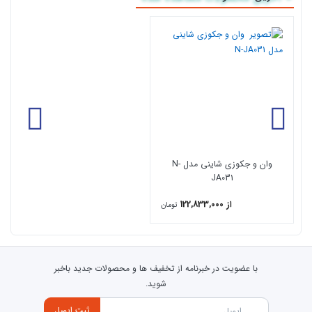
می‌توانید به صفحه
جکوزی خانگی
مراجعه کنید.
مشخصات فنی مدل N-JA031
نوع محصول: وان جکوزی دار
برند: شاینی
مدل: N-JA031
ظرفیت: تک نفره
ابعاد: 170×75×60 سانتی‌متر
حداقل عرض درب مورد نیاز: 65 سانتی‌متر
وان و جکوزی شاینی مدل N-
جهت زیرسری: چپ
JA031
پنل جلو و جانبی: به صورت پیش‌فرض
از 122,833,000
تومان
بدنه: آکریلیک چندلایه آنتی‌باکتریال
شاسی: استیل ضدزنگ
موتور: LX وارداتی
با عضویت در خبرنامه از تخفیف ها و محصولات جدید باخبر
گارانتی موتور: 2 سال
شوید.
گارانتی بدنه: 5 سال
ثبت ایمیل