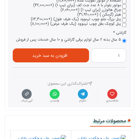
استفاده از موتور تقویت شده (+11,810,000)
موتور بلوئر با 8 عدد جت کف (برای تیپ 1) (+42,000,000)
چراغ هالوژن (برای تیپ 1) (+6,060,000)
هیتر (گرمکن ) (+31,920,000)
پنل بزرگ جلو چوب ترموود (یک طرف طول) (+13,300,000)
پنل کوچک بغل چوب ترموود (یک طرف عرض) (+8,100,000)
گارانتی
5 سال بدنه 2 سال لوازم برقی گارانتي و 10 سال خدمات پس از فروش
افزودن به سبد خرید
اشتراک،گذاری این محصول‌:
علاقه‌مندی
تلگرام
واتساپ
کپی لینک
محصولات مرتبط