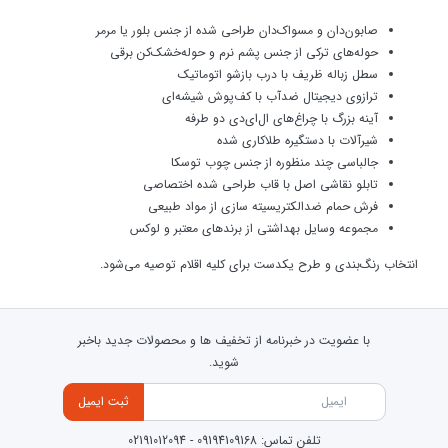
صابون‌دان و مسواک‌دان طراحی شده از جنس بلور یا مرمر
حوله‌های ترکی از جنس پشم نرم و حوله‌خشک‌کن برقی
سطل زباله ظریف با درب بازشو اتوماتیک
ترازوی دیجیتال ضدآب با کف‌پوش شیشه‌ای
آینه بزرگ با چراغ‌های ال‌ای‌دی دو طرفه
شیرآلات با دستگیره طلاکاری شده
جالباسی چند منظوره از جنس چوب توسکا
تابلو نقاشی اصل با قاب طراحی شده اختصاصی
فرش حمام ضدالکتریسیته سازی از مواد طبیعی
مجموعه وسایل بهداشتی از برندهای معتبر و لوکس
انتخاب رنگ‌بندی و طرح یکدست برای کلیه اقلام توصیه می‌شود.
با عضویت در خبرنامه از تخفیف ها و محصولات جدید باخبر
شوید.
ثبت ایمیل
تلفن تماس:
09194109168
-
02191012094