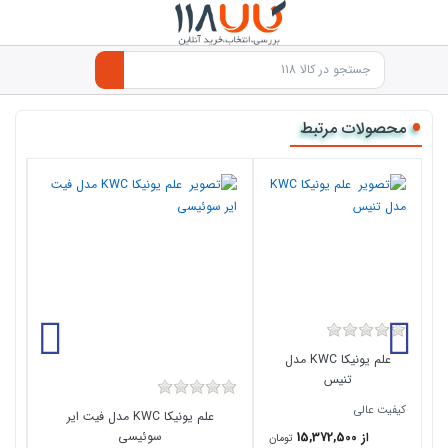
محصولات مرتبط
علم یونیکا KWC مدل
تنیس
کیفیت عالی
کیف
علم یونیکا KWC مدل فیت ایر
سوئیسی
از 15,372,500
تومان