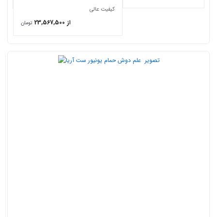
کیفیت عالی
از 23,567,500
تومان