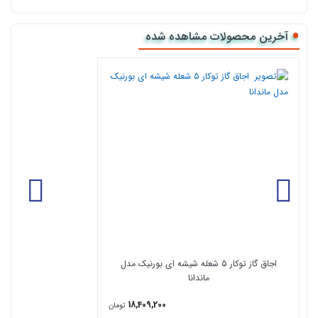
جنس صفحه:
شیشه
فندک اتوماتیک:
دارد
آخرین محصولات مشاهده شده
شعله پلوپز
نوع شیشه:
سکوریت
نوع ولوم:
فلزی
جنس شبکه:
چدن
بدون ترموکوبل
اجاق گاز توکار 5 شعله شیشه ای بورنیک مدل
ماندانا
18,409,200
تومان