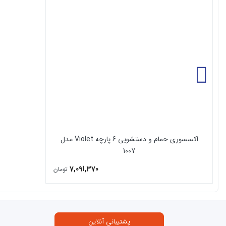
سختی سطحی بالا ( عدم خراش سطحی و حفظ زیبایی)
ثبات رنگ در مقابل نور خورشید ( که ناشی از عدم تاثیر اشع
قابلیت تولید در سایزهای مختلف و وجود طرح ها و رنگ های
ضد حریق بودن ( نسبت به آتش مقاوم است و در برابر حرارت
اکسسوری حمام و دستشویی 6 پارچه Violet مدل
1007
7,091,370
تومان
پشتیبانی آنلاین