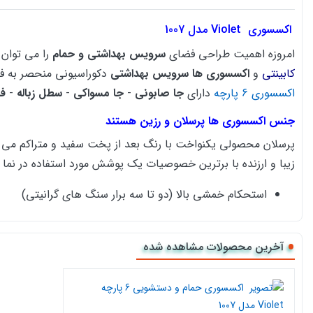
اکسسوری
Violet مدل 1007
امروزه اهمیت طراحی فضای
سرویس بهداشتی و حمام
را می توان 
کابینتی
و
اکسسوری ها سرویس بهداشتی
دکوراسیونی منحصر به فر
اکسسوری 6 پارچه
دارای
جا صابونی
-
جا مسواکی
-
سطل زباله
-
ف
جنس اکسسوری ها پرسلان و رزین هستند
پرسلان محصولی یکنواخت با رنگ بعد از پخت سفید و متراکم می با
زیبا و ارزنده با برترین خصوصیات یک پوشش مورد استفاده در ن
استحکام خمشی بالا (دو تا سه برار سنگ های گرانیتی)
جذب آب پایین تا کمتر از 1/0 درصد و مقاوت در برابر یخبندان ( غیر قابل نفوذ در قیاس با سنگ)
آخرین محصولات مشاهده شده
مقاومت شیمیایی بالا و مقاومت در برابر لک پذیری ( مواد شو
مقاومت سایش بالا ( عمر طولانی و درخشش زیاد)