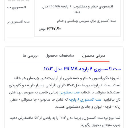
اکسسوری حمام و دستشویی 6 پارچه PRIMA مدل
1108
ست اکسسوری برای سرویس بهداشتی و حمام
ست اکسسوری برای سرو
6,347,810
تومان
معرفی محصول
مشخصات محصول
بررسی ها
ست اکسسوری 6 پارچه
PRIMA مدل 1203
امروزه دکوراسیون حمام و دستشویی از اولویت‌های چیدمان هر خانه
است. ست ۶ پارچه پریما مدل1203 دارای طراحی بسیار ظریف و کاربردی
است
.شما میتوانید با انتخاب
ست دسشویی
زیبایی خاصی به سرویس بهداشتی
تان بیافزایید.
ست اکسسوری 6 پارچه
که شامل
جا صابونی - جا مسواکی - سطل
زباله - فرچه - لیوان و جامایع دستشویی هست.
شما میتوانیدست اکسسوری پریما مدل 1203 را به راحتی از کالا 118سفارش دهید
ودرب منزلتان تحویل بگیرید.