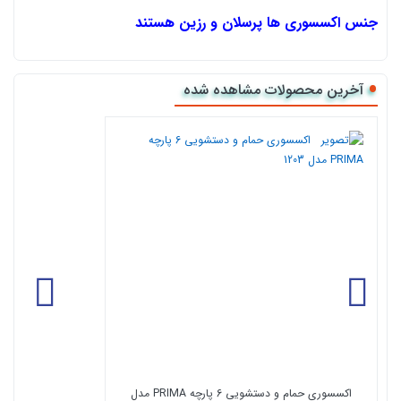
جنس اکسسوری ها پرسلان و رزین هستند
پرسلان محصولی یکنواخت با رنگ بعد از پخت سفید و متراکم می باشد
که از مواد موجود در طبیعت که در شرایط خاص تحت فشار بالا شکل
آخرین محصولات مشاهده شده
گرفته و در درجه حرارت بالا تولید می شود.پرسلان جایگزینی زیبا و
ارزنده با برترین خصوصیات یک پوشش مورد استفاده در نما و کف
ساختمان ها می باشد، همچنین این محصول جدیدترین تکنولوژِی
صنعت سرامیک در حال حاضر می باشد. ویژگی های پرسلان:
استحکام خمشی بالا (دو تا سه برار سنگ های گرانیتی)
جذب آب پایین تا کمتر از 1/0 درصد و مقاوت در برابر یخبندان (
غیر قابل نفوذ در قیاس با سنگ)
مقاومت شیمیایی بالا و مقاومت در برابر لک پذیری ( مواد
شوینده و پاک کننده اسیدها و بازها)
مقاومت سایش بالا ( عمر طولانی و درخشش زیاد)
سختی سطحی بالا ( عدم خراش سطحی و حفظ زیبایی)
اکسسوری حمام و دستشویی 6 پارچه PRIMA مدل