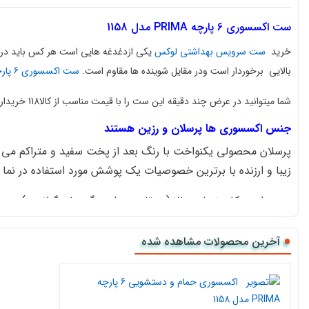
ست اکسسوری 6 پارچه
PRIMA مدل 1158
خرید
ست سرویس بهداشتی لوکس
بالایی برخوردار است ودر مقایل شوینده ها مقاوم است.
ست اکسسوری 6 پارچه
شما میتوانید در عرض چند دقیقه این ست را با قیمت مناسب از کالا118 خریداری نماییدو درب منزل تحویل بگیرید.
جنس اکسسوری ها پرسلان و رزین هستند
پرسلان محصولی یکنواخت با رنگ بعد از پخت سفید و متراکم می با
زیبا و ارزنده با برترین خصوصیات یک پوشش مورد استفاده در ن
استحکام خمشی بالا (دو تا سه برار سنگ های گرانیتی)
جذب آب پایین تا کمتر از 1/0 درصد و مقاوت در برابر یخبندان ( غیر قابل نفوذ در قیاس با سنگ)
آخرین محصولات مشاهده شده
مقاومت شیمیایی بالا و مقاومت در برابر لک پذیری ( مواد شو
مقاومت سایش بالا ( عمر طولانی و درخشش زیاد)