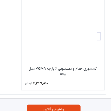
سختی سطحی بالا ( عدم خراش سطحی و حفظ زیبایی)
ثبات رنگ در مقابل نور خورشید ( که ناشی از عدم تاثیر اشع
قابلیت تولید در سایزهای مختلف و وجود طرح ها و رنگ های
ضد حریق بودن ( نسبت به آتش مقاوم است و در برابر حرارت
اکسسوری حمام و دستشویی 6 پارچه PRIMA مدل
1158
6,347,810
تومان
پشتیبانی آنلاین