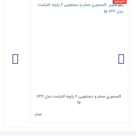
ناموجود
مقاومت شیمیایی بالا و مقاومت در برابر لک پذیری ( مواد
شوینده و پاک کننده اسیدها و بازها)
مقاومت سایش بالا ( عمر طولانی و درخشش زیاد)
سختی سطحی بالا ( عدم خراش سطحی و حفظ زیبایی)
ثبات رنگ در مقابل نور خورشید ( که ناشی از عدم تاثیر اشعه بالا
بر ساختار آن است که در سنگ های طبغی دیده نمی شود.)
قابلیت تولید در سایزهای مختلف و وجود طرح ها و رنگ های
بدیع و بیکران
ضد حریق بودن ( نسبت به آتش مقاوم است و در برابر حرارت
تغییر ساختار نمی دهد.)
اکسسوری حمام و دستشویی 6 پارچه کنتراست مدل 7221
tp
تومان