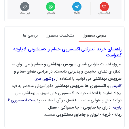
علاقه‌مندی
تلگرام
واتساپ
کپی لینک
معرفی محصول
مشخصات محصول
بررسی ها
راهنمای خرید اینترنتی اکسسوری حمام و دستشویی 6 پارچه
کنتراست
امروزه اهمیت طراحی فضای
سرویس بهداشتی و حمام
را می توان به
اندازه ی فضای نشیمن و پذیرایی دانست. در طراحی فضای
حمام و
سرویس بهداشتی
می توانید با استفاده از
روشویی های
کابینتی
و
اکسسوری ها سرویس بهداشتی
دکوراسیونی منحصر به فرد
ایجاد نمایید با انتخاب درست اکسسوری های سرویس بهداشتی می
توانید حال و هوایی مناسب با فصل در آن ایجاد نمایید.
ست اکسسوری 6
پارچه
دارای
جا صابونی
-
جا مسواکی
-
سطل
زباله
-
فرچه
-
لیوان
و
جامایع دستشویی
هست.
لوازم مختلف و متنوعی وجود دارند که می‌توانند برای زیباتر و جذاب تر