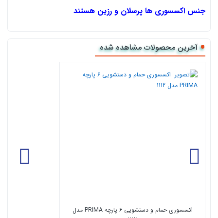
جنس اکسسوری ها پرسلان و رزین هستند
پرسلان محصولی یکنواخت با رنگ بعد از پخت سفید و متراکم می باشد
که از مواد موجود در طبیعت که در شرایط خاص تحت فشار بالا شکل
آخرین محصولات مشاهده شده
گرفته و در درجه حرارت بالا تولید می شود.پرسلان جایگزینی زیبا و
ارزنده با برترین خصوصیات یک پوشش مورد استفاده در نما و کف
ساختمان ها می باشد، همچنین این محصول جدیدترین تکنولوژِی
صنعت سرامیک در حال حاضر می باشد. ویژگی های پرسلان:
استحکام خمشی بالا (دو تا سه برار سنگ های گرانیتی)
جذب آب پایین تا کمتر از 1/0 درصد و مقاوت در برابر یخبندان (
غیر قابل نفوذ در قیاس با سنگ)
مقاومت شیمیایی بالا و مقاومت در برابر لک پذیری ( مواد
شوینده و پاک کننده اسیدها و بازها)
مقاومت سایش بالا ( عمر طولانی و درخشش زیاد)
سختی سطحی بالا ( عدم خراش سطحی و حفظ زیبایی)
اکسسوری حمام و دستشویی 6 پارچه PRIMA مدل