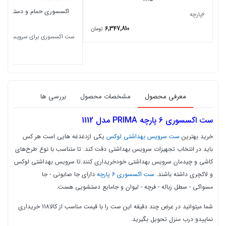
6پارچه
1107
6,347,810
تومان
ست اکسسوری برای سرویس بهدا
معرفی محصول
مشخصات محصول
بررسی ها
ست اکسسوری 6 پارچه
PRIMA مدل 1112
خرید بهترین
ست سرویس بهداشتی لوکس
یکی ازدغدغه هایی است هر کس
باید در انتخاب تجهیزات سرویس بهداشتی دقت کند. تا متناسب با نوع طرح‌های
کاشی و چیدمان سرویس بهداشتی خودخریداری کنند.تا سرویس بهداشتی لوکس
و لاکچری داشته باشند.
ست اکسسوری 6 پارچه
دارای جا صابونی - جا
مسواکی - سطل زباله - فرچه - لیوان و جامایع دستشویی هست.
شما میتوانید در عرض چند دقیقه این ست را با قیمت مناسب از کالا118 خریداری
نماییدو درب منزل تحویل بگیرید.