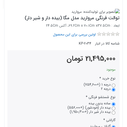
توالت فرنگی مروارید مدل مگا (بیده دار و شیر دار)
ابعاد : 69.2Cm x 70.1Cm x37.5Cm، آکس 24.5Cm
اولین بررسی برای این محصول
شناسه کالا در انبار
KP-2034
21,495,000
تومان
موجود
نوع خرید
درجه 1 (+754,600)
درجه 2
نوع شستشو فرنگی
ساده بدون بیده
بیده دار (خودشور) (+556,000)
بیده دار شیر دار (+1,950,300)
گارانتی
گارانتی مروارید