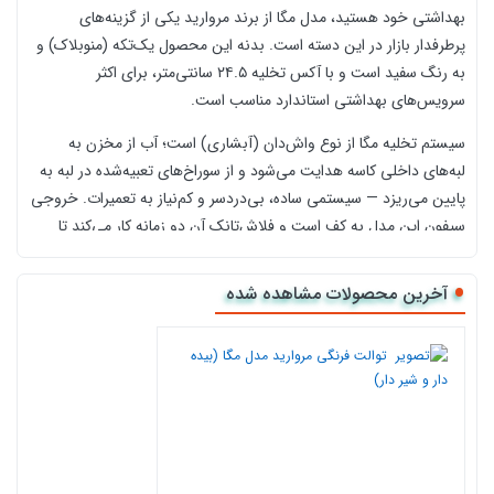
بهداشتی خود هستید، مدل مگا از برند مروارید یکی از گزینه‌های
پرطرفدار بازار در این دسته است. بدنه این محصول یک‌تکه (منوبلاک) و
به رنگ سفید است و با آکس تخلیه ۲۴.۵ سانتی‌متر، برای اکثر
سرویس‌های بهداشتی استاندارد مناسب است.
سیستم تخلیه مگا از نوع واش‌دان (آبشاری) است؛ آب از مخزن به
لبه‌های داخلی کاسه هدایت می‌شود و از سوراخ‌های تعبیه‌شده در لبه به
پایین می‌ریزد — سیستمی ساده، بی‌دردسر و کم‌نیاز به تعمیرات. خروجی
سیفون این مدل به کف است و فلاش‌تانک آن دو زمانه کار می‌کند تا
مصرف آب متناسب با نیاز واقعی هر بار استفاده تنظیم شود. درب نشیمن
هم آرام‌بند است، یعنی خبری از صدای بسته‌شدن ناگهانی نیست.
آخرین محصولات مشاهده شده
مشخصات فنی مدل مگا
ابعاد: 69.2 × 70.1 × 37.5 سانتی‌متر
آکس تخلیه: 24.5 سانتی‌متر
نوع: یک‌تکه (منوبلاک)، بدنه مستطیلی
رنگ: سفید
سیستم تخلیه: واش‌دان (آبشاری)
فلاش: دو زمانه