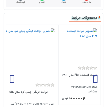
علاقه‌مندی
تلگرام
واتساپ
کپی لینک
محصولات مرتبط
توالت ایستاده Pier مدل 6801
ابعاد 33.5Cm x29Cm
x69Cm
توالت فرنگی چینی کرد مدل هلنا
از 28,000,000
تومان
ابعاد 62.5Cm x37.5Cm x66Cm آکس